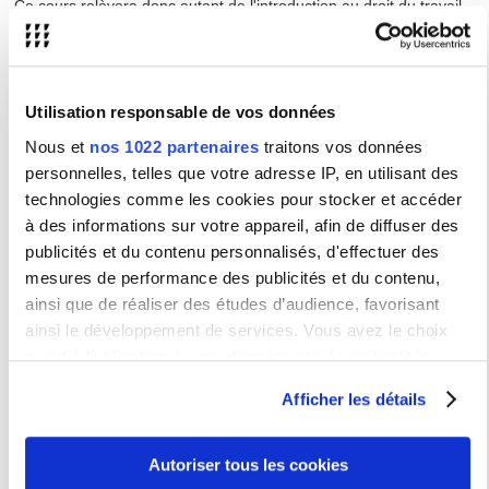
Ce cours relèvera donc autant de l'introduction au droit du travail
que de la culture générale.
Chaque notion sera abordée à partir de cas concrets. Une place
importante sera accordée à l'actualité de la matière.
Utilisation responsable de vos données
Nous et
nos 1022 partenaires
traitons vos données
Calendrier
personnelles, telles que votre adresse IP, en utilisant des
Jeudi 9h30-11h00
technologies comme les cookies pour stocker et accéder
à des informations sur votre appareil, afin de diffuser des
Renseignements :
publicités et du contenu personnalisés, d'effectuer des
mesures de performance des publicités et du contenu,
Enseignements généraux (SIEM)
Bureau A501 - Campus Nation
ainsi que de réaliser des études d’audience, favorisant
75012 Paris
ainsi le développement de services. Vous avez le choix
Mél.
quant à l'utilisation de vos données et à leurs finalités.
Vous pouvez modifier ou retirer votre consentement à tout
Recherche d'un élément pédagogique
Afficher les détails
moment en consultant la Déclaration relative aux cookies
Intitulé
ou en cliquant sur l'icône de confidentialité.
Autoriser tous les cookies
Type
Si vous le permettez, nous aimerions également :