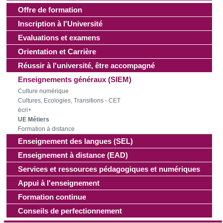
d'autres informations que vous leur avez fournies ou qu'ils
Offre de formation
ont collectées lors de votre utilisation de leurs services.
Inscription à l'Université
Evaluations et examens
Orientation et Carrière
Réussir à l'université, être accompagné
Enseignements généraux (SIEM)
Culture numérique
Cultures, Ecologies, Transitions - CET
écri+
UE Métiers
Formation à distance
Enseignement des langues (SEL)
Enseignement à distance (EAD)
Services et ressources pédagogiques et numériques
Appui à l'enseignement
Formation continue
Conseils de perfectionnement