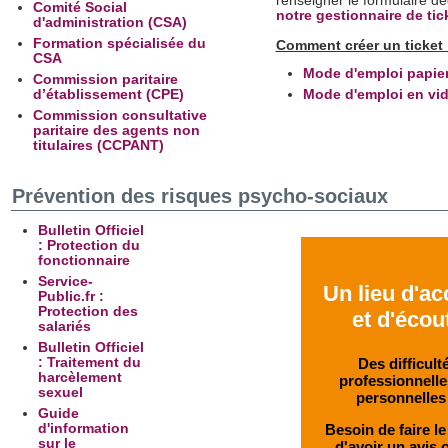
renseigner le formulaire dé
Comité Social
notre gestionnaire de tic
d'administration (CSA)
Formation spécialisée du
Comment créer un ticket 
CSA
Mode d'emploi papie
Commission paritaire
d’établissement (CPE)
Mode d'emploi en vi
Commission consultative
paritaire des agents non
titulaires (CCPANT)
Prévention des risques psycho-sociaux
Bulletin Officiel
: Protection du
fonctionnaire
Service-
Un lieu d'ac
Public.fr :
Protection des
et d'écou
salariés
Bulletin Officiel
Des difficult
: Traitement du
harcèlement
professionnelle
sexuel
personnelles
Guide
Besoin de faire le
d'information
sur le
d'avoir un avis 