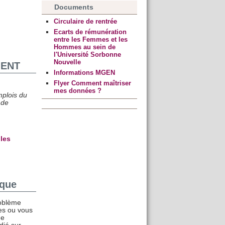
Documents
Circulaire de rentrée
Ecarts de rémunération
entre les Femmes et les
Hommes au sein de
l'Université Sorbonne
Nouvelle
 ENT
Informations MGEN
Flyer Comment maîtriser
mes données ?
mplois du
 de
r
les
ique
roblème
ues ou vous
de