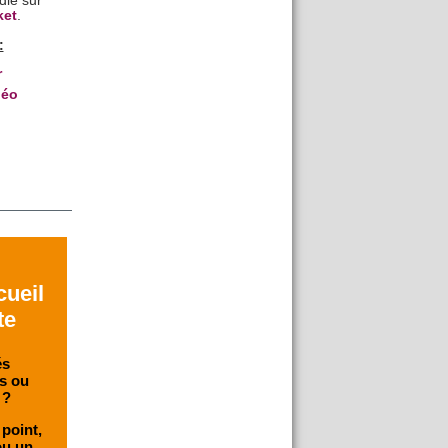
dié sur
ket
.
:
r
déo
cueil
te
és
s ou
 ?
 point,
ou un