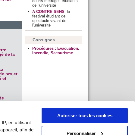
courts métrages étudiants
de l'université
A CONTRE SENS
, le
festival étudiant de
spectacle vivant de
l'université
Consignes
Procédures : Evacuation,
rre
Incendie, Secourisme
gé de la
sa
e projet
é et
és
Autoriser tous les cookies
P, en utilisant
ppareil, afin de
Personnaliser