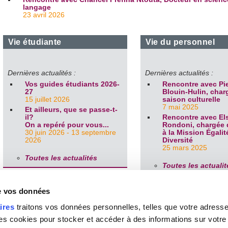
langage
23 avril 2026
Vie étudiante
Vie du personnel
Dernières actualités :
Dernières actualités :
Vos guides étudiants 2026-
Rencontre avec Pie
27
Blouin-Hulin, char
15 juillet 2026
saison culturelle
7 mai 2025
Et ailleurs, que se passe-t-
il?
Rencontre avec El
On a repéré pour vous...
Rondoni, chargée d
30 juin 2026 - 13 septembre
à la Mission Égalit
2026
Diversité
25 mars 2025
Toutes les actualités
Toutes les actualit
de vos données
Vie culturelle
Vie sportive
ires
traitons vos données personnelles, telles que votre adresse I
 cookies pour stocker et accéder à des informations sur votre a