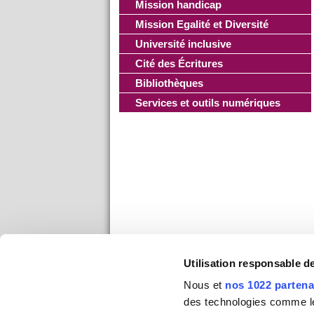
Mission handicap
Mission Egalité et Diversité
Université inclusive
Cité des Écritures
Bibliothèques
Services et outils numériques
Utilisation responsable 
Nous et
nos 1022 partena
des technologies comme les