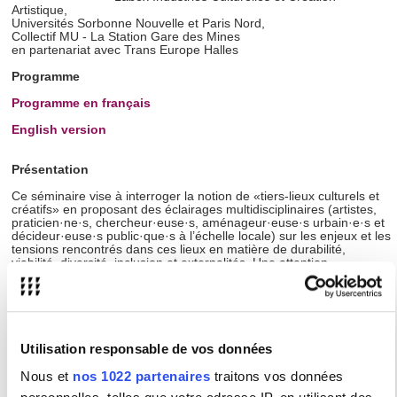
Artistique,
Universités Sorbonne Nouvelle et Paris Nord,
Collectif MU - La Station Gare des Mines
en partenariat avec Trans Europe Halles
Programme
Programme en français
English version
Présentation
Ce séminaire vise à interroger la notion de «tiers-lieux culturels et
créatifs» en proposant des éclairages multidisciplinaires (artistes,
praticien·ne·s, chercheur·euse·s, aménageur·euse·s urbain·e·s et
décideur·euse·s public·que·s à l’échelle locale) sur les enjeux et les
tensions rencontrés dans ces lieux en matière de durabilité,
viabilité, diversité, inclusion et externalités. Une attention
particulière sera donnée aux politiques actuelles qui améliorent ou
nuisent le développement de ces lieux.
Notre objectif final est de créer un think tank européen afin de
dialoguer, échanger et débattre sur ces problématiques. En
particulier, s’interroger sur comment ces lieux peuvent constituer
Utilisation responsable de vos données
des alternatives pour vivre, créer et travailler collectivement, à
travers une nouvelle esthétique européenne définie par des milieux
Nous et
nos 1022 partenaires
traitons vos données
inclusifs, démocratiques et présentant des formes esthétiques et
d’appropriation accueillantes, tout en préservant ces espaces, leurs