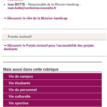
Ivan BOTTE
- Responsable de la Mission handicap -
médias sociaux et d'analyser notre trafic. Nous
ivan.botte@sorbonne-nouvelle.fr
partageons également des informations sur l'utilisation de
notre site avec nos partenaires de médias sociaux, de
↪︎ Découvrir le rôle de la Mission handicap
publicité et d'analyse, qui peuvent combiner celles-ci avec
d'autres informations que vous leur avez fournies ou qu'ils
ont collectées lors de votre utilisation de leurs services.
Fonds inclusif
↪︎ Découvrir le Fonds inclusif pour l'accessibilité des projets
étudiants
Vie de campus
Vie étudiante
Vie du personnel
Vie culturelle
Vie sportive