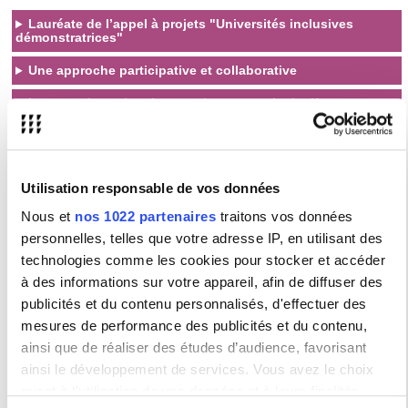
Lauréate de l’appel à projets "Universités inclusives
démonstratrices"
Une approche participative et collaborative
Le cœur du projet : les enseignements inclusifs
Une ambition partagée
Nos engagements
Utilisation responsable de vos données
Changer d’échelle en matière d’inclusivité
Nous et
nos 1022 partenaires
traitons vos données
Atteindre la haute qualité d’usage dans tous les domaines
Co-construire avec les étudiantes et étudiants en situation de
personnelles, telles que votre adresse IP, en utilisant des
handicap la politique d’inclusivité de l’université
technologies comme les cookies pour stocker et accéder
S’assurer que les actions mises en place bénéficient à
l’ensemble de la communauté universitaire
à des informations sur votre appareil, afin de diffuser des
Mettre en œuvre des actions exemplaires et transposables
publicités et du contenu personnalisés, d'effectuer des
mesures de performance des publicités et du contenu,
ainsi que de réaliser des études d’audience, favorisant
Des cours plus
L'accessibilité des
Notre Comité
ainsi le développement de services. Vous avez le choix
inclusifs
parcours
étudiant
quant à l'utilisation de vos données et à leurs finalités.