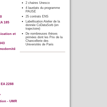
2 chaires Unesco
4 lauréats du programme
PAUSE
25 contrats ENS
70
Labellisation Atelier de la
EA 185
donnée CoDataSorb (en
trajectoire)
De nombreuses thèses
ication et
primées dont les Prix de la
Chancellerie des
343
Universités de Paris
 modernité
- EA 2288
7
tion - UMR