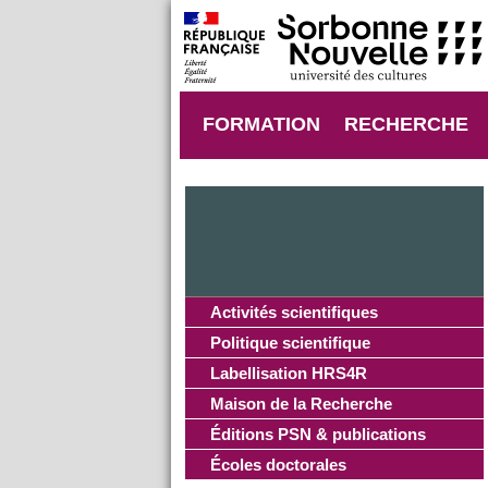
FORMATION
RECHERCHE
Activités scientifiques
Politique scientifique
Labellisation HRS4R
Maison de la Recherche
Éditions PSN & publications
Écoles doctorales