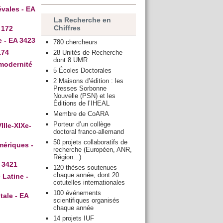
vales - EA
La Recherche en
Chiffres
 172
e - EA 3423
780 chercheurs
174
28 Unités de Recherche
dont 8 UMR
 modernité
5 Écoles Doctorales
2 Maisons d’édition : les
Presses Sorbonne
Nouvelle (PSN) et les
Éditions de l’IHEAL
Membre de CoARA
Porteur d’un collège
IIe-XIXe-
doctoral franco-allemand
50 projets collaboratifs de
mériques -
recherche (Européen, ANR,
Région...)
 3421
120 thèses soutenues
chaque année, dont 20
 Latine -
cotutelles internationales
100 événements
ale - EA
scientifiques organisés
chaque année
14 projets IUF