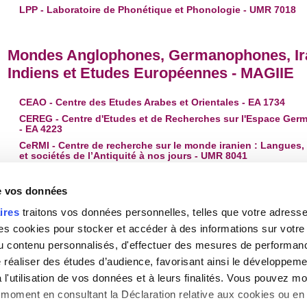
LPP - Laboratoire de Phonétique et Phonologie - UMR 7018
Mondes Anglophones, Germanophones, Ir
Indiens et Etudes Européennes - MAGIIE
CEAO - Centre des Etudes Arabes et Orientales - EA 1734
CEREG - Centre d'Etudes et de Recherches sur l'Espace Ge
- EA 4223
CeRMI - Centre de recherche sur le monde iranien : Langues, 
et sociétés de l’Antiquité à nos jours - UMR 8041
CREW - Center for Research on the English-speaking World -
GREI - Groupe de recherches en études indiennes - EA 2120
de vos données
ICEE - Intégration et Coopération dans l'Espace Européen - 
ires
traitons vos données personnelles, telles que votre adresse I
Européennes - EA 2291
 cookies pour stocker et accéder à des informations sur votre a
PRISMES - Langues, Textes, Arts et Cultures du Monde Angl
EA 4398
 du contenu personnalisés, d'effectuer des mesures de performan
e réaliser des études d’audience, favorisant ainsi le développeme
l'utilisation de vos données et à leurs finalités. Vous pouvez mod
moment en consultant la Déclaration relative aux cookies ou en 