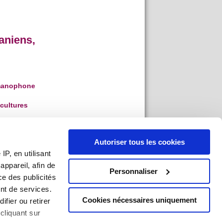
aniens,
rmanophone
cultures
 EA 4399
Autoriser tous les cookies
Etudes
P, en utilisant
ppareil, afin de
ophone -
Personnaliser
ce des publicités
nt de services.
Cookies nécessaires uniquement
ifier ou retirer
cliquant sur