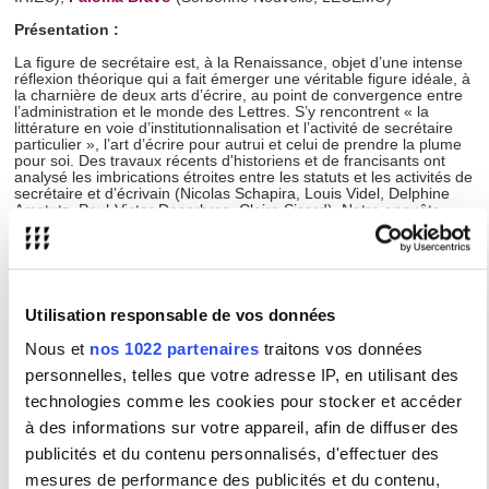
Présentation :
La figure de secrétaire est, à la Renaissance, objet d’une intense
réflexion théorique qui a fait émerger une véritable figure idéale, à
la charnière de deux arts d’écrire, au point de convergence entre
l’administration et le monde des Lettres. S’y rencontrent « la
littérature en voie d’institutionnalisation et l’activité de secrétaire
particulier », l’art d’écrire pour autrui et celui de prendre la plume
pour soi. Des travaux récents d'historiens et de francisants ont
analysé les imbrications étroites entre les statuts et les activités de
secrétaire et d’écrivain (Nicolas Schapira, Louis Videl, Delphine
Amstutz, Paul-Victor Desarbres, Claire Sicard). Notre enquête
cherche à élargir le champ en appliquant ces questionnements sur
les « secrétaires littérateurs » (Schapira) ou les « secrétaires
écrivains » (Amstutz et al.) à l’aire ibérique, mise en perspective à
la lumière des cas, déjà bien travaillés, de l’Italie et de la France.
Utilisation responsable de vos données
Type :
Colloque / Journée d'étude
Nous et
nos 1022 partenaires
traitons vos données
personnelles, telles que votre adresse IP, en utilisant des
Lieu(x) :
Maison de la Recherche - 4 rue des Irlandais -
75005 PARIS
technologies comme les cookies pour stocker et accéder
Institut d'études avancées de Paris (IEA de
Paris)
à des informations sur votre appareil, afin de diffuser des
publicités et du contenu personnalisés, d'effectuer des
Partenaires :
Orientale de Naples, Université de Lisbonne,
mesures de performance des publicités et du contenu,
Institut Camoēs, Université Paul Valéry-