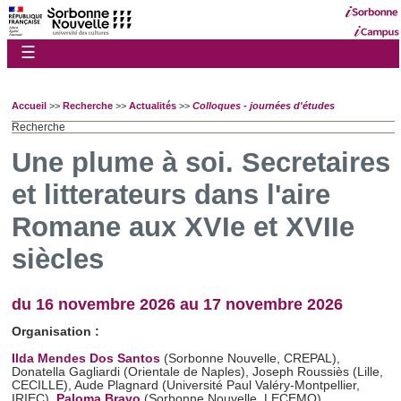
☰
Accueil
>>
Recherche
>>
Actualités
>>
Colloques - journées d'études
Recherche
Une plume à soi. Secretaires
et litterateurs dans l'aire
Romane aux XVIe et XVIIe
siècles
du 16 novembre 2026 au 17 novembre 2026
Organisation :
Ilda Mendes Dos Santos
(Sorbonne Nouvelle, CREPAL),
Donatella Gagliardi (Orientale de Naples), Joseph Roussiès (Lille,
CECILLE), Aude Plagnard (Université Paul Valéry-Montpellier,
IRIEC),
Paloma Bravo
(Sorbonne Nouvelle, LECEMO)