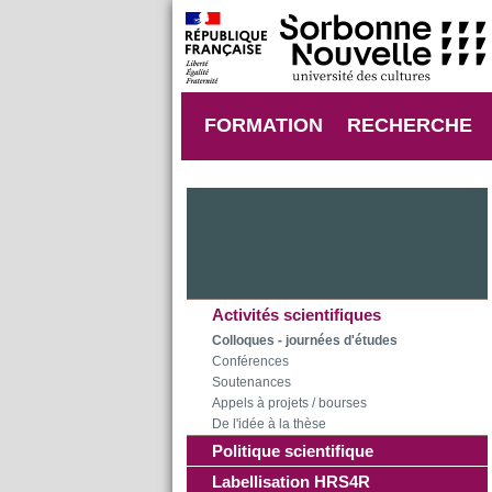
FORMATION
RECHERCHE
Activités scientifiques
Colloques - journées d'études
Conférences
Soutenances
Appels à projets / bourses
De l'idée à la thèse
Politique scientifique
Labellisation HRS4R