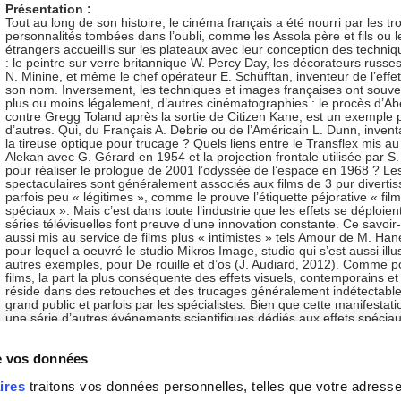
Présentation :
Tout au long de son histoire, le cinéma français a été nourri par les tr
personnalités tombées dans l’oubli, comme les Assola père et fils ou le
étrangers accueillis sur les plateaux avec leur conception des techniqu
: le peintre sur verre britannique W. Percy Day, les décorateurs russes
N. Minine, et même le chef opérateur E. Schüfftan, inventeur de l’effet
son nom. Inversement, les techniques et images françaises ont souven
plus ou moins légalement, d’autres cinématographies : le procès d’A
contre Gregg Toland après la sortie de Citizen Kane, est un exemple 
d’autres. Qui, du Français A. Debrie ou de l’Américain L. Dunn, invent
la tireuse optique pour trucage ? Quels liens entre le Transflex mis au
Alekan avec G. Gérard en 1954 et la projection frontale utilisée par S.
pour réaliser le prologue de 2001 l’odyssée de l’espace en 1968 ? Les
spectaculaires sont généralement associés aux films de 3 pur diverti
parfois peu « légitimes », comme le prouve l’étiquette péjorative « film
spéciaux ». Mais c’est dans toute l’industrie que les effets se déploient.
séries télévisuelles font preuve d’une innovation constante. Ce savoir-
aussi mis au service de films plus « intimistes » tels Amour de M. Ha
pour lequel a oeuvré le studio Mikros Image, studio qui s’est aussi illus
autres exemples, pour De rouille et d’os (J. Audiard, 2012). Comme p
films, la part la plus conséquente des effets visuels, contemporains et
réside dans des retouches et des trucages généralement indétectable
grand public et parfois par les spécialistes. Bien que cette manifestat
une série d’autres événements scientifiques dédiés aux effets spéciau
l’exposition « Effets spéciaux : crevezl’écran ! » (La Villette, octobre 2
2018), il s’agit aussi du colloque de clôture du projet de recherche coll
de vos données
international « Les arts trompeurs. Machines. Magie. Médias ».
ires
traitons vos données personnelles, telles que votre adresse I