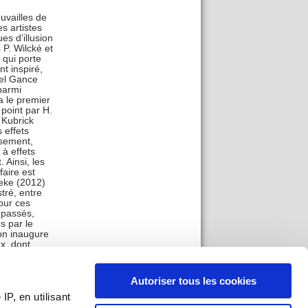
ouvailles de
s artistes
es d’illusion
 P. Wilcké et
 qui porte
t inspiré,
bel Gance
parmi
a le premier
 point par H.
 Kubrick
 effets
ssement,
 à effets
 Ainsi, les
faire est
neke (2012)
tré, entre
our ces
 passés,
s par le
ion inaugure
x, dont
017 - août
ectif
Autoriser tous les cookies
P, en utilisant