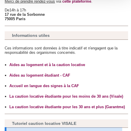
personnelles et définir vos préférences, reportez-vous à la
Merci de prendre rendez-vous
via
cette plateforme
.
section « Détails »
. Vous pouvez modifier ou retirer votre
De14h à 17h
consentement à tout moment à partir de la déclaration sur
17 rue de la Sorbonne
75005 Paris
les cookies.
Informations utiles
Les cookies nous permettent de personnaliser le contenu
et les annonces, d'offrir des fonctionnalités relatives aux
Ces informations sont données à titre indicatif et n'engagent que la
médias sociaux et d'analyser notre trafic. Nous
responsabilité des organismes concernés.
partageons également des informations sur l'utilisation de
notre site avec nos partenaires de médias sociaux, de
Aides au logement et à la caution locative
publicité et d'analyse, qui peuvent combiner celles-ci avec
Aides au logement étudiant - CAF
d'autres informations que vous leur avez fournies ou qu'ils
ont collectées lors de votre utilisation de leurs services.
Accueil en langue des signes à la CAF
La caution locative étudiante pour les moins de 30 ans (Visale)
La caution locative étudiante pour les 30 ans et plus (Garantme)
Tutoriel caution locative VISALE