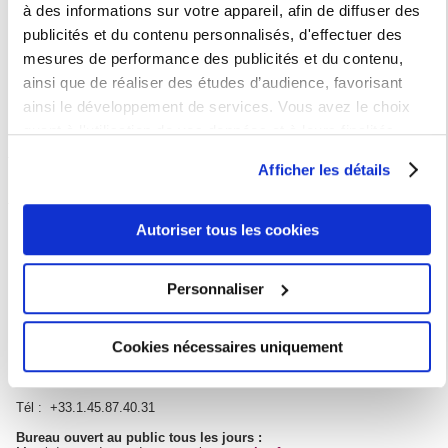
à des informations sur votre appareil, afin de diffuser des
publicités et du contenu personnalisés, d'effectuer des
mesures de performance des publicités et du contenu,
English version
ainsi que de réaliser des études d’audience, favorisant
ainsi le développement de services. Vous avez le choix
Versión española
quant à l'utilisation de vos données et à leurs finalités.
Vous pouvez modifier ou retirer votre consentement à tout
Afficher les détails
moment en consultant la Déclaration relative aux cookies
Notre partenaire Logement
ou en cliquant sur l'icône de confidentialité.
Autoriser tous les cookies
Si vous le permettez, nous aimerions également :
CROUS de Paris
Collecter des informations sur votre localisation
Personnaliser
géographique qui peuvent être précises à plusieurs
Contact à la DAI
mètres près
Cookies nécessaires uniquement
Mme Sanâa MOULAY
Identifier votre appareil en l'analysant activement
pour en relever les caractéristiques spécifiques
logement-international@sorbonne-nouvelle.fr
(empreintes digitales).
Tél : +33.1.45.87.40.31
Pour en savoir plus sur le traitement de vos données
Bureau ouvert au public tous les jours :