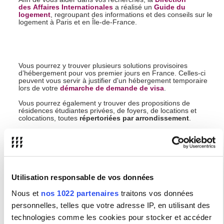
des Affaires Internationales
a réalisé un
Guide du
logement
, regroupant des informations et des conseils sur le
logement à Paris et en Île-de-France.
Vous pourrez y trouver plusieurs solutions provisoires
d’hébergement pour vos premier jours en France. Celles-ci
peuvent vous servir à justifier d'un hébergement temporaire
lors de votre
démarche de demande de visa
.
Vous pourrez également y trouver des propositions de
résidences étudiantes privées, de foyers, de locations et
colocations, toutes
répertoriées par arrondissement
.
Attention, tous les sites et agences mentionnés dans le guide
sont donnés à titre indicatif afin de vous aider dans vos
recherches.
L’Université Sorbonne Nouvelle n’est affiliée
à aucun de ces établissements ou domaines et décline
toute responsabilité.
Utilisation responsable de vos données
Plateforme Swwitch
Nous et
nos 1022 partenaires
traitons vos données
Plateforme spécialisée dans l'échange de logements entre
personnelles, telles que votre adresse IP, en utilisant des
étudiant.e.s effectuant une mobilité universitaire.
technologies comme les cookies pour stocker et accéder
Plus d'informations sur la
page dédiée
!