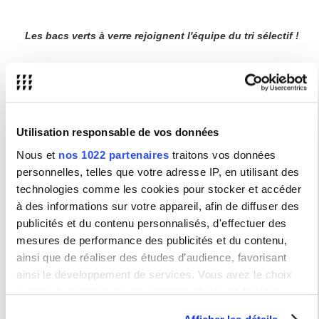
Les bacs verts à verre rejoignent l'équipe du tri sélectif !
📘
Consultez le guide
Comment recycler ses déchets ?
Le Tri à la Maison de la Recherche
Les autres collecteurs de tri à l'USN
Utilisation responsable de vos données
Nous et
nos 1022 partenaires
traitons vos données
→
Dans le hall d’accueil de Nation, vous retrouverez également
les collecteurs de
bouchons de l’espoir
.
personnelles, telles que votre adresse IP, en utilisant des
technologies comme les cookies pour stocker et accéder
à des informations sur votre appareil, afin de diffuser des
Bilan du recyclage par mois
publicités et du contenu personnalisés, d'effectuer des
Développement durable
mesures de performance des publicités et du contenu,
ainsi que de réaliser des études d’audience, favorisant
Retour à la page d'accueil
ainsi le développement de services. Vous avez le choix
quant à l'utilisation de vos données et à leurs finalités.
Vous pouvez modifier ou retirer votre consentement à tout
Qui est notre partenaire de tri ?