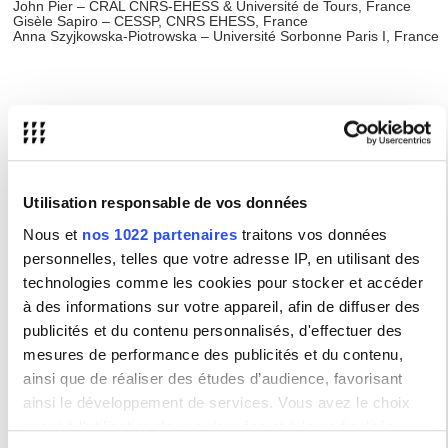
John Pier – CRAL CNRS-EHESS & Université de Tours, France
Gisèle Sapiro – CESSP, CNRS EHESS, France
Anna Szyjkowska-Piotrowska – Université Sorbonne Paris I, France
Type :
Colloque / Journée d'étude
Lieu(x) :
Le 15 et 16 juin à la faculté des lettre de la
Sorbonne, Amphithéâtre Liard
Utilisation responsable de vos données
17, rue de la Sorbonne 75005 Paris
Le 17 juin à la Bibliothèque Polonaise de Paris,
Nous et
nos 1022 partenaires
traitons vos données
auditorium
personnelles, telles que votre adresse IP, en utilisant des
6, Quais d'Orléans 75004 Paris
technologies comme les cookies pour stocker et accéder
Partenaires :
Université du Québec à Rimouski, Université
à des informations sur votre appareil, afin de diffuser des
Sorbonne, Bibliothèque Polonaise de Paris
publicités et du contenu personnalisés, d'effectuer des
mesures de performance des publicités et du contenu,
Renseignements
ainsi que de réaliser des études d’audience, favorisant
THALIM - Théorie et histoire des arts et des littératures de la
ainsi le développement de services. Vous avez le choix
modernité - UMR 7172
quant à l'utilisation de vos données et à leurs finalités.