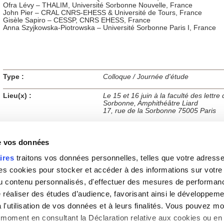
Ofra Lévy – THALIM, Université Sorbonne Nouvelle, France
John Pier – CRAL CNRS-EHESS & Université de Tours, France
Gisèle Sapiro – CESSP, CNRS EHESS, France
Anna Szyjkowska-Piotrowska – Université Sorbonne Paris I, France
Type :
Colloque / Journée d'étude
Lieu(x) :
Le 15 et 16 juin à la faculté des lettre 
Sorbonne, Amphithéâtre Liard
17, rue de la Sorbonne 75005 Paris
Le 17 juin à la Bibliothèque Polonaise 
auditorium
6, Quais d'Orléans 75004 Paris
de vos données
ires
traitons vos données personnelles, telles que votre adresse I
Partenaires :
Université du Québec à Rimouski, Uni
Sorbonne, Bibliothèque Polonaise de 
 cookies pour stocker et accéder à des informations sur votre a
 du contenu personnalisés, d'effectuer des mesures de performan
e réaliser des études d’audience, favorisant ainsi le développeme
l'utilisation de vos données et à leurs finalités. Vous pouvez mod
Gestion des cookies
|
Haut de la page
|
Contact
|
Pl
moment en consultant la Déclaration relative aux cookies ou en 