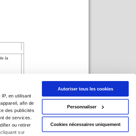
de la
de Paris,
Autoriser tous les cookies
P, en utilisant
versité
Paris
ppareil, afin de
Personnaliser
ce des publicités
nt de services.
Cookies nécessaires uniquement
ifier ou retirer
an du site
|
Mentions légales
|
Imprimer
cliquant sur