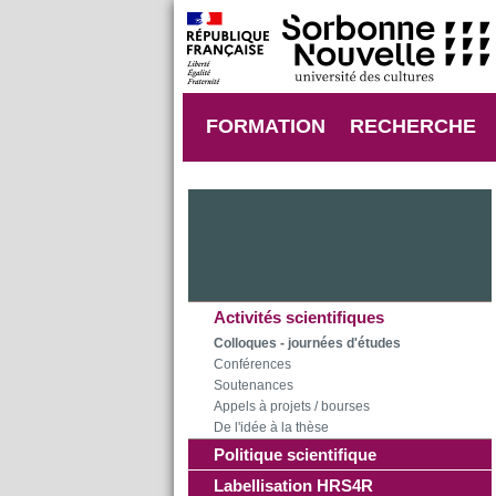
FORMATION
RECHERCHE
Activités scientifiques
Colloques - journées d'études
Conférences
Soutenances
Appels à projets / bourses
De l'idée à la thèse
Politique scientifique
Labellisation HRS4R