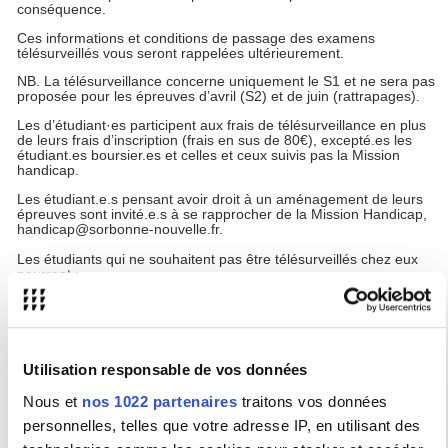
conséquence.
Ces informations et conditions de passage des examens
télésurveillés vous seront rappelées ultérieurement.
NB. La télésurveillance concerne uniquement le S1 et ne sera pas
proposée pour les épreuves d’avril (S2) et de juin (rattrapages).
Les d’étudiant·es participent aux frais de télésurveillance en plus
de leurs frais d’inscription (frais en sus de 80€), excepté.es les
étudiant.es boursier.es et celles et ceux suivis pas la Mission
handicap.
Les étudiant.e.s pensant avoir droit à un aménagement de leurs
épreuves sont invité.e.s à se rapprocher de la Mission Handicap,
handicap@sorbonne-nouvelle.fr.
Les étudiants qui ne souhaitent pas être télésurveillés chez eux
pourront :
Composer dans un campus connecté (voir
https://www.enseignementsup-recherche.gouv.fr/fr/se-
former-dans-les-campus-connectes-46381
). Il appartient
à chaque étudiant d’identifier le campus connecté le plus
proche de son domicile et d’organiser les épreuves aux
Utilisation responsable de vos données
horaires indiqués par la Sorbonne Nouvelle
Passer leurs examens en présence (si le calendrier des
Nous et
nos 1022 partenaires
traitons vos données
épreuves le permet) en répondant à un formulaire de
personnelles, telles que votre adresse IP, en utilisant des
renonciation dans un délai limité. Les modalités de cette
renonciation vous seront communiquées ultérieurement