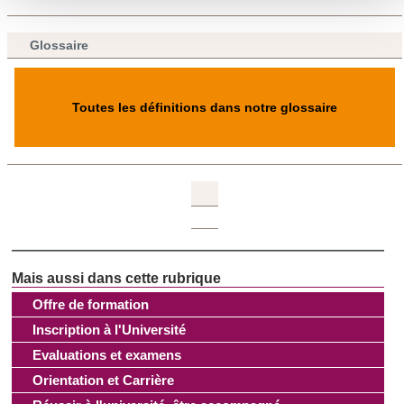
personnelles et définir vos préférences, reportez-vous à la
section « Détails »
. Vous pouvez modifier ou retirer votre
Glossaire
consentement à tout moment à partir de la déclaration sur
les cookies.
Toutes les définitions dans notre glossaire
Les cookies nous permettent de personnaliser le contenu
et les annonces, d'offrir des fonctionnalités relatives aux
médias sociaux et d'analyser notre trafic. Nous
partageons également des informations sur l'utilisation de
notre site avec nos partenaires de médias sociaux, de
publicité et d'analyse, qui peuvent combiner celles-ci avec
d'autres informations que vous leur avez fournies ou qu'ils
ont collectées lors de votre utilisation de leurs services.
Offre de formation
Inscription à l'Université
Evaluations et examens
Orientation et Carrière