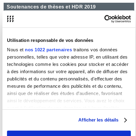
Soutenances de thèses et HDR 2019
Liste des soutenances de thèses et HDR 2019
Soutenances de thèses et HDR 2018
Utilisation responsable de vos données
Nous et
nos 1022 partenaires
traitons vos données
Liste des soutenances de thèses et HDR 2018
personnelles, telles que votre adresse IP, en utilisant des
technologies comme les cookies pour stocker et accéder
Soutenances de thèses et HDR 2017
à des informations sur votre appareil, afin de diffuser des
publicités et du contenu personnalisés, d'effectuer des
Liste des soutenances de thèses et HDR 2017
mesures de performance des publicités et du contenu,
ainsi que de réaliser des études d’audience, favorisant
Soutenances de thèses et HDR 2016
ainsi le développement de services. Vous avez le choix
quant à l'utilisation de vos données et à leurs finalités.
Liste des soutenances de thèses et HDR 2016
Vous pouvez modifier ou retirer votre consentement à tout
Afficher les détails
moment en consultant la Déclaration relative aux cookies
Soutenances de thèses et HDR 2015
ou en cliquant sur l'icône de confidentialité.