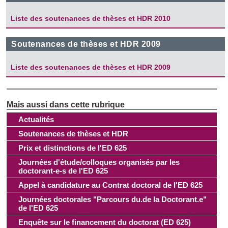
publicité et d'analyse, qui peuvent combiner celles-ci avec
Liste des soutenances de thèses et HDR 2010
d'autres informations que vous leur avez fournies ou qu'ils
ont collectées lors de votre utilisation de leurs services.
Soutenances de thèses et HDR 2009
Liste des soutenances de thèses et HDR 2009
Actualités
Soutenances de thèses et HDR
Prix et distinctions de l'ED 625
Journées d'étude/colloques organisés par les
doctorant-e-s de l'ED 625
Appel à candidature au Contrat doctoral de l'ED 625
Journées doctorales "Parcours du.de la Doctorant.e"
de l'ED 625
Enquête sur le financement du doctorat (ED 625)