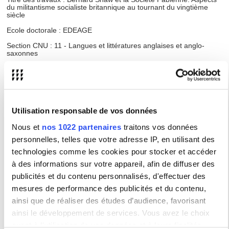
du militantisme socialiste britannique au tournant du vingtième
siècle
Ecole doctorale : EDEAGE
Section CNU : 11 - Langues et littératures anglaises et anglo-
saxonnes
Directeur : M. Franck LESSAY
Membres du jury :
Utilisation responsable de vos données
M. Cornélius CROWLEY, Professeur des universités
Université Paris 10 Nanterre
Nous et
nos 1022 partenaires
traitons vos données
Mme Marie-Claude ESPOSITO, Professeur des universités
personnelles, telles que votre adresse IP, en utilisant des
Université Sorbonne Nouvelle - Paris 3
technologies comme les cookies pour stocker et accéder
M. Alain LAQUIEZE, Professeur des universités
à des informations sur votre appareil, afin de diffuser des
Université Paris Descartes
publicités et du contenu personnalisés, d'effectuer des
M. Franck LESSAY, Professeur émérite
mesures de performance des publicités et du contenu,
Université Sorbonne Nouvelle - Paris 3
ainsi que de réaliser des études d’audience, favorisant
M. Michel PRUM, Professeur des universités
ainsi le développement de services. Vous avez le choix
Université Paris 7 - Paris Diderot
quant à l'utilisation de vos données et à leurs finalités.