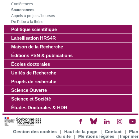
les cookies.
Conférences
Soutenances
Les cookies nous permettent de personnaliser le contenu
Appels à projets / bourses
De l'idée à la thèse
et les annonces, d'offrir des fonctionnalités relatives aux
Politique scientifique
médias sociaux et d'analyser notre trafic. Nous
Labellisation HRS4R
partageons également des informations sur l'utilisation de
notre site avec nos partenaires de médias sociaux, de
Maison de la Recherche
publicité et d'analyse, qui peuvent combiner celles-ci avec
Éditions PSN & publications
d'autres informations que vous leur avez fournies ou qu'ils
Écoles doctorales
ont collectées lors de votre utilisation de leurs services.
Unités de Recherche
Projets de recherche
Science Ouverte
Science et Société
Études Doctorales & HDR
Gestion des cookies
|
Haut de la page
|
Contact
|
Plan
du site
|
Mentions légales
|
Imprimer