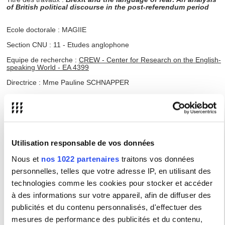
of British political discourse in the post-referendum period
Ecole doctorale : MAGIIE
Section CNU : 11 - Etudes anglophone
Equipe de recherche :
CREW - Center for Research on the English-
speaking World - EA 4399
Directrice : Mme Pauline SCHNAPPER
Membres du jury :
Mme AVRIL Emmanuelle, Professeure des universités
Université Sorbonne Nouvelle
Mme BRUSENBAUCH MEISLOVA Monika, Professeure des
Utilisation responsable de vos données
universités
Université Mazaryk, Brno
Nous et
nos 1022 partenaires
traitons vos données
Mme SCHNAPPER Pauline, Professeure des universités
personnelles, telles que votre adresse IP, en utilisant des
Université Sorbonne Nouvelle
technologies comme les cookies pour stocker et accéder
M. KANIOK Petr, Professeur des universités
à des informations sur votre appareil, afin de diffuser des
Université Mazaryk, Brno
publicités et du contenu personnalisés, d'effectuer des
M. STARTIN Nicholas, Professeur des universités
Université John Cabot, Rome
mesures de performance des publicités et du contenu,