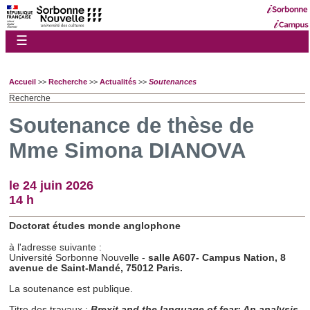
☰
Accueil
>>
Recherche
>>
Actualités
>>
Soutenances
Recherche
Soutenance de thèse de
Mme Simona DIANOVA
le 24 juin 2026
14 h
Doctorat études monde anglophone
à l'adresse suivante :
Université Sorbonne Nouvelle -
salle A607
- Campus Nation, 8
avenue de Saint-Mandé, 75012 Paris.
La soutenance est publique.
Titre des travaux :
Brexit and the language of fear: An analysis