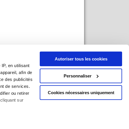
Autoriser tous les cookies
P, en utilisant
ppareil, afin de
Personnaliser
ce des publicités
nt de services.
Cookies nécessaires uniquement
ifier ou retirer
cliquant sur
an du site
|
Mentions légales
|
Imprimer
ises à plusieurs