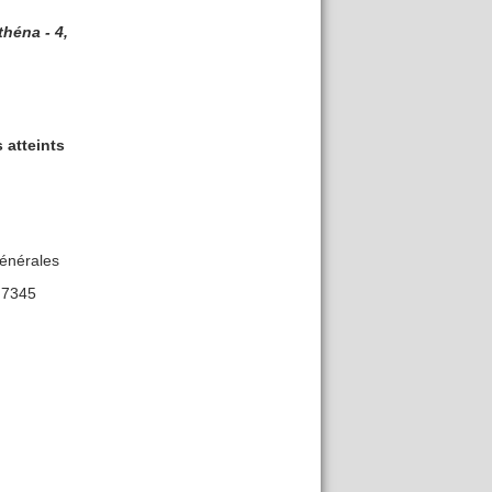
héna - 4,
 atteints
générales
 7345