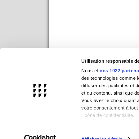
Utilisation responsable 
Nous et
nos 1022 partena
des technologies comme les
diffuser des publicités et
et du contenu, ainsi que d
Vous avez le choix quant à 
votre consentement à tout 
l'icône de confidentialité.
Si vous le permettez, nou
Collecter des infor