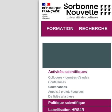
FORMATION
RECHERCHE
Activités scientifiques
Colloques - journées d'études
Conférences
Soutenances
Appels à projets / bourses
De l'idée à la thèse
Politique scientifique
Labellisation HRS4R