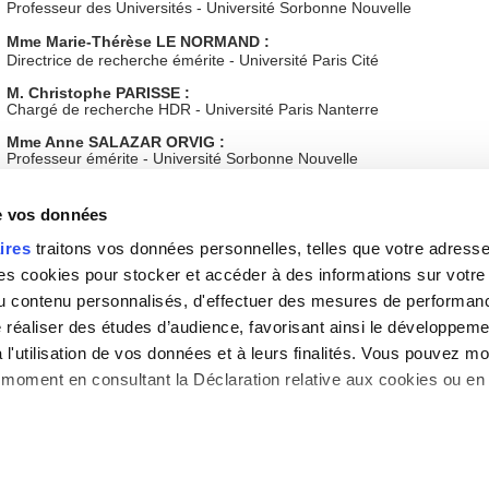
Professeur des Universités - Université Sorbonne Nouvelle
Mme Marie-Thérèse LE NORMAND :
Directrice de recherche émérite - Université Paris Cité
M. Christophe PARISSE :
Chargé de recherche HDR - Université Paris Nanterre
Mme Anne SALAZAR ORVIG :
Professeur émérite - Université Sorbonne Nouvelle
Mme Laurice TULLER :
Professeur émérite - Université de Tours
de vos données
ires
traitons vos données personnelles, telles que votre adresse I
 cookies pour stocker et accéder à des informations sur votre a
Type :
Soutenance
 du contenu personnalisés, d'effectuer des mesures de performan
Lieu(x) :
e réaliser des études d’audience, favorisant ainsi le développeme
l'utilisation de vos données et à leurs finalités. Vous pouvez mod
Partenaires :
moment en consultant la Déclaration relative aux cookies ou en 
s aimerions également :
Gestion des cookies
|
Haut de la page
|
Contact
|
Pl
mations sur votre localisation géographique qui peuvent être préc