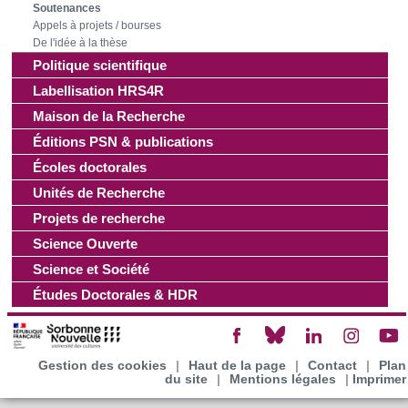
Soutenances
Appels à projets / bourses
Les cookies nous permettent de personnaliser le contenu
De l'idée à la thèse
et les annonces, d'offrir des fonctionnalités relatives aux
Politique scientifique
médias sociaux et d'analyser notre trafic. Nous
Labellisation HRS4R
partageons également des informations sur l'utilisation de
Maison de la Recherche
notre site avec nos partenaires de médias sociaux, de
Éditions PSN & publications
publicité et d'analyse, qui peuvent combiner celles-ci avec
Écoles doctorales
d'autres informations que vous leur avez fournies ou qu'ils
ont collectées lors de votre utilisation de leurs services.
Unités de Recherche
Projets de recherche
Science Ouverte
Science et Société
Études Doctorales & HDR
Gestion des cookies
|
Haut de la page
|
Contact
|
Plan
du site
|
Mentions légales
|
Imprimer