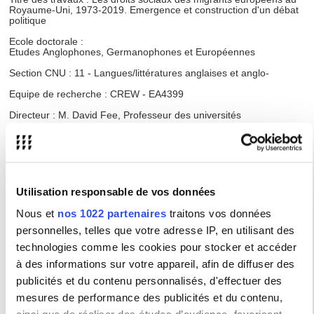
Royaume-Uni, 1973-2019. Emergence et construction d'un débat
politique
Ecole doctorale :
Etudes Anglophones, Germanophones et Européennes
Section CNU : 11 - Langues/littératures anglaises et anglo-
Equipe de recherche : CREW - EA4399
Directeur : M. David Fee, Professeur des universités
Membres du jury :
Mme Agnès ALEXANDRE-COLLIER, Professeur des universités
Université de Bourgogne - Franche Comté
Mme Louise DALINGWATER, Professeur des universités
Utilisation responsable de vos données
Sorbonne Université
Nous et
nos 1022 partenaires
traitons vos données
M. David FEE, Professeur des universités
personnelles, telles que votre adresse IP, en utilisant des
Université Sorbonne Nouvelle - Paris 3
technologies comme les cookies pour stocker et accéder
Monsieur Vincent LATOUR, Professeur des universités
Université Toulouse Jean-Jaurès
à des informations sur votre appareil, afin de diffuser des
publicités et du contenu personnalisés, d'effectuer des
Mme Pauline SCHNAPPER, Professeur des universités
Université Sorbonne Nouvelle - Paris 3
mesures de performance des publicités et du contenu,