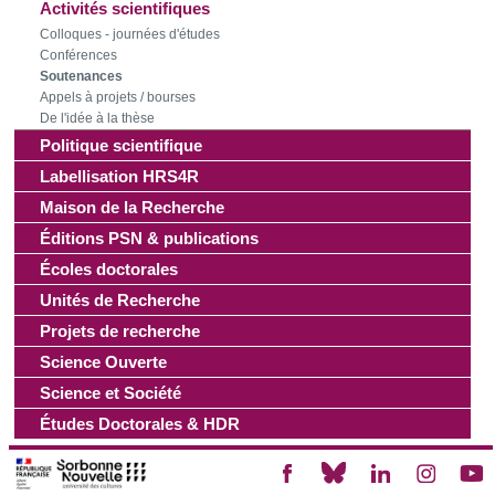
Activités scientifiques
les cookies.
Colloques - journées d'études
Conférences
Soutenances
Les cookies nous permettent de personnaliser le contenu
Appels à projets / bourses
et les annonces, d'offrir des fonctionnalités relatives aux
De l'idée à la thèse
médias sociaux et d'analyser notre trafic. Nous
Politique scientifique
partageons également des informations sur l'utilisation de
Labellisation HRS4R
notre site avec nos partenaires de médias sociaux, de
Maison de la Recherche
publicité et d'analyse, qui peuvent combiner celles-ci avec
d'autres informations que vous leur avez fournies ou qu'ils
Éditions PSN & publications
ont collectées lors de votre utilisation de leurs services.
Écoles doctorales
Unités de Recherche
Projets de recherche
Science Ouverte
Science et Société
Études Doctorales & HDR