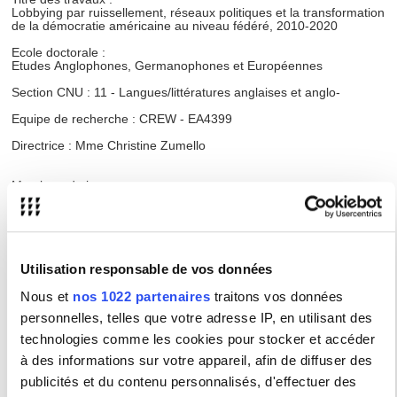
Lobbying par ruissellement, réseaux politiques et la transformation
de la démocratie américaine au niveau fédéré, 2010-2020
Ecole doctorale :
Etudes Anglophones, Germanophones et Européennes
Section CNU : 11 - Langues/littératures anglaises et anglo-
Equipe de recherche : CREW - EA4399
Directrice : Mme Christine Zumello
Membres du jury
Mme Coste Françoise, Professeur des universités
Université de Toulouse
Mme Gilli Ludivine, Experte
Directrice de l'Observatoire Amérique du Nord de l'Institut Jean-
Utilisation responsable de vos données
Jaurès Paris
Nous et
nos 1022 partenaires
traitons vos données
personnelles, telles que votre adresse IP, en utilisant des
M. Sparrow James, Professeur des universités
Université de Chicago (USA)
technologies comme les cookies pour stocker et accéder
M. Vergniolle de Chantal François, Professeur des universités
à des informations sur votre appareil, afin de diffuser des
Université Paris Cité
publicités et du contenu personnalisés, d'effectuer des