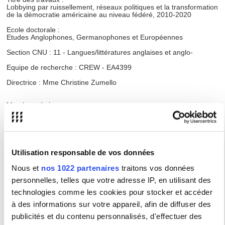
Lobbying par ruissellement, réseaux politiques et la transformation
de la démocratie américaine au niveau fédéré, 2010-2020
Ecole doctorale :
Etudes Anglophones, Germanophones et Européennes
Section CNU : 11 - Langues/littératures anglaises et anglo-
Equipe de recherche : CREW - EA4399
Directrice : Mme Christine Zumello
Membres du jury
Mme Coste Françoise, Professeur des universités
Université de Toulouse
Mme Gilli Ludivine, Experte
Directrice de l'Observatoire Amérique du Nord de l'Institut Jean-
Utilisation responsable de vos données
Jaurès Paris
Nous et
nos 1022 partenaires
traitons vos données
personnelles, telles que votre adresse IP, en utilisant des
M. Sparrow James, Professeur des universités
Université de Chicago (USA)
technologies comme les cookies pour stocker et accéder
M. Vergniolle de Chantal François, Professeur des universités
à des informations sur votre appareil, afin de diffuser des
Université Paris Cité
publicités et du contenu personnalisés, d'effectuer des