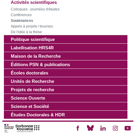
Activités scientifiques
les cookies.
Colloques - journées d'études
Conférences
Soutenances
Les cookies nous permettent de personnaliser le contenu
Appels à projets / bourses
et les annonces, d'offrir des fonctionnalités relatives aux
De l'idée à la thèse
médias sociaux et d'analyser notre trafic. Nous
Politique scientifique
partageons également des informations sur l'utilisation de
Labellisation HRS4R
notre site avec nos partenaires de médias sociaux, de
Maison de la Recherche
publicité et d'analyse, qui peuvent combiner celles-ci avec
d'autres informations que vous leur avez fournies ou qu'ils
Éditions PSN & publications
ont collectées lors de votre utilisation de leurs services.
Écoles doctorales
Unités de Recherche
Projets de recherche
Science Ouverte
Science et Société
Études Doctorales & HDR