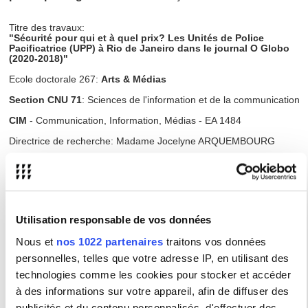
Titre des travaux:
"Sécurité pour qui et à quel prix? Les Unités de Police
Pacificatrice (UPP) à Rio de Janeiro dans le journal O Globo
(2020-2018)"
Ecole doctorale 267:
Arts & Médias
Section CNU 71
: Sciences de l'information et de la communication
CIM
- Communication, Information, Médias - EA 1484
Directrice de recherche: Madame Jocelyne ARQUEMBOURG
Membres du jury:
Madame Sophie MOIRAND
,
Professeur émérite, Université de la Sorbonne Nouvelle
Utilisation responsable de vos données
Madame Jocelyne ARQUEMBOURG,
Professeur des université, Université de la Sorbonne Nouvelle
Nous et
nos 1022 partenaires
traitons vos données
Madame Vera FRANCA,
personnelles, telles que votre adresse IP, en utilisant des
Professeur des université, Université fédérale de Minas Gerais
technologies comme les cookies pour stocker et accéder
Madame Térésa Cristina CARRETEIRO,
à des informations sur votre appareil, afin de diffuser des
Professeur des université, Université fédérale de Fluminense
publicités et du contenu personnalisés, d'effectuer des