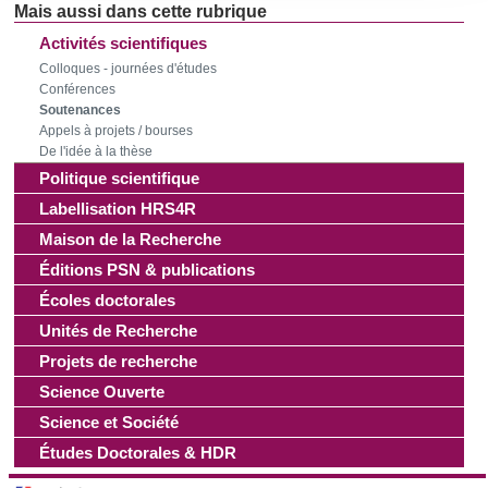
consentement à tout moment à partir de la déclaration sur
les cookies.
Activités scientifiques
Colloques - journées d'études
Conférences
Les cookies nous permettent de personnaliser le contenu
Soutenances
et les annonces, d'offrir des fonctionnalités relatives aux
Appels à projets / bourses
médias sociaux et d'analyser notre trafic. Nous
De l'idée à la thèse
partageons également des informations sur l'utilisation de
Politique scientifique
notre site avec nos partenaires de médias sociaux, de
Labellisation HRS4R
publicité et d'analyse, qui peuvent combiner celles-ci avec
Maison de la Recherche
d'autres informations que vous leur avez fournies ou qu'ils
Éditions PSN & publications
ont collectées lors de votre utilisation de leurs services.
Écoles doctorales
Unités de Recherche
Projets de recherche
Science Ouverte
Science et Société
Études Doctorales & HDR