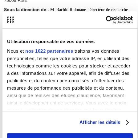
75005 Paris
Sous la direction de :
M. Rachid Ridouane, Directeur de recherche,
Université Sorbonne Nouvelle
Membres du jury :
Utilisation responsable de vos données
Mme Christine Meunier, Directrice de recherche, Aix-Marseille Université
Nous et
nos 1022 partenaires
traitons vos données
M. Rudolph Sock, Professeur des universités, Université de Strasbourg
personnelles, telles que votre adresse IP, en utilisant des
M. Pierre Halle, Professeur émérite, Université Sorbonne Nouvelle
technologies comme les cookies pour stocker et accéder
Mme Anne Hermes, Chargée de recherche, CNRS
à des informations sur votre appareil, afin de diffuser des
M. Rachid Ridouane, Directeur de recherche, Université Sorbonne
publicités et du contenu personnalisés, d'effectuer des
Nouvelle
mesures de performance des publicités et du contenu,
ainsi que de réaliser des études d’audience, favorisant
ainsi le développement de services. Vous avez le choix
quant à l'utilisation de vos données et à leurs finalités.
Vous pouvez modifier ou retirer votre consentement à tout
Type :
Soutenance
Afficher les détails
moment en consultant la Déclaration relative aux cookies
ou en cliquant sur l'icône de confidentialité.
Renseignements