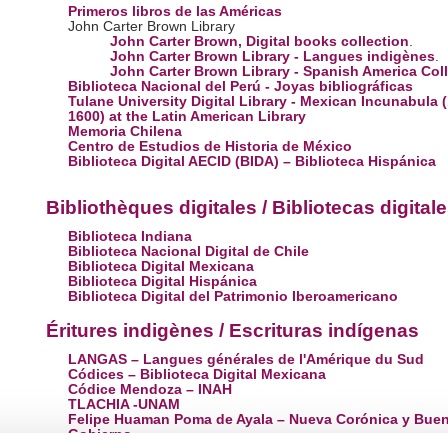
Primeros libros de las Américas
John Carter Brown Library
John Carter Brown, Digital books collection
.
John Carter Brown Library - Langues indigènes
.
John Carter Brown Library - Spanish America Col
Biblioteca Nacional del Perú - Joyas bibliográficas
Tulane University Digital Library - Mexican Incunabula 
1600) at the Latin American Library
Memoria Chilena
Centro de Estudios de Historia de México
Biblioteca Digital AECID (BIDA) – Biblioteca Hispánica
Bibliothèques digitales / Bibliotecas digital
Biblioteca Indiana
Biblioteca Nacional Digital de Chile
Biblioteca Digital Mexicana
Biblioteca Digital Hispánica
Biblioteca Digital del Patrimonio Iberoamericano
Éritures indigènes / Escrituras indígenas
LANGAS – Langues générales de l'Amérique du Sud
Códices – Biblioteca Digital Mexicana
Códice Mendoza – INAH
TLACHIA -UNAM
Felipe Huaman Poma de Ayala – Nueva Corónica y Bue
Gobierno