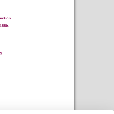
lection
(1559-
es
n