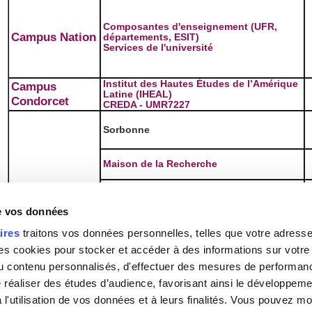
Composantes d'enseignement (UFR,
Campus Nation
départements, ESIT)
Services de l'université
Institut des Hautes Études de l’Amérique
Campus
Latine (IHEAL)
Condorcet
CREDA - UMR7227
Sorbonne
Maison de la Recherche
Bibliothèque Sainte-Geneviève (BSG)
,
Sorbonne -
dont le Bâtiment Labrouste, construit en
Quartier Latin
de vos données
1850 classé Monument Historique
ires
traitons vos données personnelles, telles que votre adresse I
Bibliothèque Sainte-Barbe (BSB)
Bâtiment de l’ancien Collège Sainte-Barbe,
 cookies pour stocker et accéder à des informations sur votre a
dont l’affectataire 6500 est la Chancellerie
 du contenu personnalisés, d'effectuer des mesures de performan
des universités de Paris
e réaliser des études d’audience, favorisant ainsi le développeme
l'utilisation de vos données et à leurs finalités. Vous pouvez mod