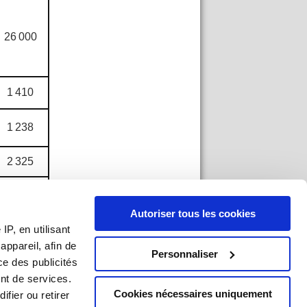
26 000
1 410
1 238
2 325
10 600
Autoriser tous les cookies
P, en utilisant
ppareil, afin de
6 500
Personnaliser
ce des publicités
nt de services.
48 073
Cookies nécessaires uniquement
ifier ou retirer