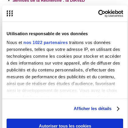
Services de la Recherche : la DiRVED
10 Place du Panthéon - 75005 Paris (
Visualiser
)
Horaires d'ouverture : du lundi au samedi de 10h à 19h
Bibliothèque interuniversitaire Sainte Geneviève
4 rue Valette 75005 Paris (
Visualiser
)
Utilisation responsable de vos données
Horaires d'ouverture : du lundi au samedi de 10h à 18h
Nous et
nos 1022 partenaires
traitons vos données
Bibliothèque interuniversitaire Sainte Barbe
personnelles, telles que votre adresse IP, en utilisant des
technologies comme les cookies pour stocker et accéder
Campus Condorcet
à des informations sur votre appareil, afin de diffuser des
publicités et du contenu personnalisés, d'effectuer des
5 cours des Humanités, 93322 Aubervilliers Cedex
mesures de performance des publicités et du contenu,
Institut des Hautes Etudes de l'Amérique latine - IHEAL
ainsi que de réaliser des études d’audience, favorisant
ainsi le développement de services. Vous avez le choix
Informations complémentaires
quant à l'utilisation de vos données et à leurs finalités.
Vous pouvez modifier ou retirer votre consentement à tout
Afficher les détails
Surface
moment en consultant la Déclaration relative aux cookies
Pôles
Sites
en m
2
ou en cliquant sur l'icône de confidentialité.
Autoriser tous les cookies