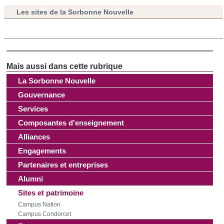
publicité et d'analyse, qui peuvent combiner celles-ci avec
Les sites de la Sorbonne Nouvelle
d'autres informations que vous leur avez fournies ou qu'ils
ont collectées lors de votre utilisation de leurs services.
La Sorbonne Nouvelle
Gouvernance
Services
Composantes d'enseignement
Alliances
Engagements
Partenaires et entreprises
Alumni
Sites et patrimoine
Campus Nation
Campus Condorcet