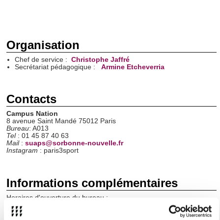
Organisation
Chef de service :
Christophe Jaffré
Secrétariat pédagogique :
Armine Etcheverria
Contacts
Campus Nation
8 avenue Saint Mandé 75012 Paris
Bureau
: A013
Tel
: 01 45 87 40 63
Mail
:
suaps@sorbonne-nouvelle.fr
Instagram
: paris3sport
Informations complémentaires
Horaires d'ouverture du bureau
:
Le lundi,
mardi, jeudi et vendredi de 9h30 à 12h00 et de 13h30
à 16h30.