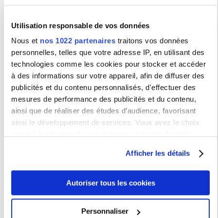
Le mercredi le bureau est fermé.
Vous pouvez toujours nous contacter par mail.
Utilisation responsable de vos données
Nous et
nos 1022 partenaires
traitons vos données
Guichet numérique étudiant
personnelles, telles que votre adresse IP, en utilisant des
Pour toutes questions concernant votre scolarité ou les formations de la
technologies comme les cookies pour stocker et accéder
Sorbonne Nouvelle,
connectez vous
puis saisissez votre demande.
à des informations sur votre appareil, afin de diffuser des
Vous trouverez des explications et de l'aide
sur cette page
.
publicités et du contenu personnalisés, d'effectuer des
mesures de performance des publicités et du contenu,
Organigramme
ainsi que de réaliser des études d’audience, favorisant
ainsi le développement de services. Vous avez le choix
quant à l'utilisation de vos données et à leurs finalités.
Vous pouvez modifier ou retirer votre consentement à tout
Brochure du SUAPS
Afficher les détails
moment en consultant la Déclaration relative aux cookies
ou en cliquant sur l'icône de confidentialité.
Télécharger la brochure
Autoriser tous les cookies
Si vous le permettez, nous aimerions également :
Suivez-nous !
Collecter des informations sur votre localisation
Personnaliser
géographique qui peuvent être précises à plusieurs