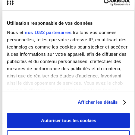
Pôle Certifications et Formations qualifiantes
delfdalf.
sfc
@sorbonne-nouvelle.fr
portugais.
sfc
@sorbonne-nouvelle.fr
celpebras.
sfc
@sorbonne-nouvelle.fr
Utilisation responsable de vos données
coursfrancaisdhiver.
sfc
@sorbonne-nouvelle.fr
coursfrancaisdete.
sfc
@sorbonne-nouvelle.fr
Nous et
nos 1022 partenaires
traitons vos données
Pôle Reprise d'Etudes
personnelles, telles que votre adresse IP, en utilisant des
technologies comme les cookies pour stocker et accéder
sfc
.reprise.etudes@sorbonne-nouvelle.fr
sfc
.vapp
@sorbonne-nouvelle.fr
: Validation d'Acquis
à des informations sur votre appareil, afin de diffuser des
Professionnels et/ou Personnels et Conseil en reprise d'études
publicités et du contenu personnalisés, d'effectuer des
sfc.daeu@sorbonne-nouvelle.fr
: Diplôme d'Accès aux Etudes
Universitaires
mesures de performance des publicités et du contenu,
Pôle Validation des acquis de l'expérience
ainsi que de réaliser des études d’audience, favorisant
sfc
.vae
@sorbonne-nouvelle.fr
: Validation d'Acquis de
ainsi le développement de services. Vous avez le choix
l'Expérience
quant à l'utilisation de vos données et à leurs finalités.
Pôle Ingénierie de projets
Vous pouvez modifier ou retirer votre consentement à tout
sfc@sorbonne-nouvelle.fr
Afficher les détails
moment en consultant la Déclaration relative aux cookies
ou en cliquant sur l'icône de confidentialité.
Nos formations
Autoriser tous les cookies
Si vous le permettez, nous aimerions également :
Découvrez toutes nos formations
Collecter des informations sur votre localisation