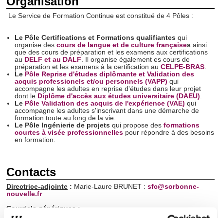
Organisation
Le Service de Formation Continue est constitué de 4 Pôles :
Le Pôle Certifications et Formations qualifiantes
qui
organise des
cours de langue et de culture française
s
ainsi
que des cours de préparation et les examens aux certifications
au
DELF et au DALF
. Il organise également es cours de
préparation et les examens à la certification au
CELPE-BRAS
.
Le
Pôle Reprise d'études diplômante et Validation des
acquis professionels et/ou personnels (VAPP)
qui
accompagne les adultes en reprise d'études dans leur projet
dont le
Diplôme d'accès aux études universitaire (DAEU)
.
Le
Pôle Validation des acquis de l'expérience (VAE)
qui
accompagne les adultes s'inscrivant dans une démarche de
formation toute au long de la vie.
Le Pôle Ingénierie de projets
qui propose des
formations
courtes à visée professionnelles
pour répondre à des besoins
en formation.
Contacts
Directrice-adjointe
:
Marie-Laure BRUNET :
sfc@sorbonne-
nouvelle.fr
Courriels génériques :