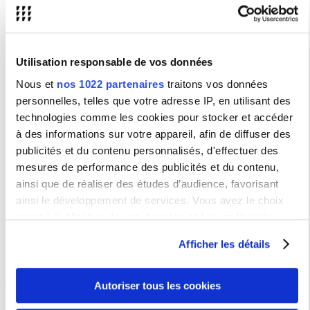
Toponyme in Berlin - und anderswo"
2 février 2024 : Fabian Flei
ßner (Genève) : Grammatische
Kategorien oder linguistische Mythen? Das Tempus- und
Aspektsystem des Althochdeutschen"
Utilisation responsable de vos données
Journée d'études à Cracovie 21 juin 2024 (programme à venir)
Séminaire temps et modes et journée d'études en 2022-23
ici
.
Nous et
nos 1022 partenaires
traitons vos données
personnelles, telles que votre adresse IP, en utilisant des
technologies comme les cookies pour stocker et accéder
à des informations sur votre appareil, afin de diffuser des
publicités et du contenu personnalisés, d'effectuer des
mesures de performance des publicités et du contenu,
ainsi que de réaliser des études d’audience, favorisant
ainsi le développement de services. Vous avez le choix
quant à l'utilisation de vos données et à leurs finalités.
Contact(s)
Vous pouvez modifier ou retirer votre consentement à tout
Anne Larrory-Wunder : anne.larrory@sorbonne-nouvelle.fr
Afficher les détails
moment en consultant la Déclaration relative aux cookies
ou en cliquant sur l'icône de confidentialité.
Renseignements :
Autoriser tous les cookies
CEREG - Centre d'Etudes et de Recherches sur l'Espace
Si vous le permettez, nous aimerions également :
Germanophone - EA 4223