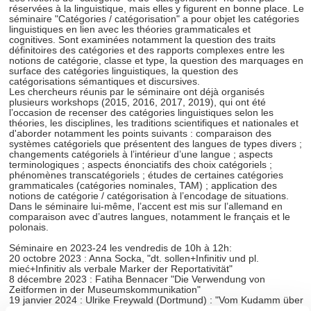
réservées à la linguistique, mais elles y figurent en bonne place. Le
séminaire "Catégories / catégorisation" a pour objet les catégories
linguistiques en lien avec les théories grammaticales et
cognitives. Sont examinées notamment la question des traits
définitoires des catégories et des rapports complexes entre les
notions de catégorie, classe et type, la question des marquages en
surface des catégories linguistiques, la question des
catégorisations sémantiques et discursives.
Les chercheurs réunis par le séminaire ont déjà organisés
plusieurs workshops (2015, 2016, 2017, 2019), qui ont été
l’occasion de recenser des catégories linguistiques selon les
théories, les disciplines, les traditions scientifiques et nationales et
d'aborder notamment les points suivants : comparaison des
systèmes catégoriels que présentent des langues de types divers ;
changements catégoriels à l’intérieur d’une langue ; aspects
terminologiques ; aspects énonciatifs des choix catégoriels ;
phénomènes transcatégoriels ; études de certaines catégories
grammaticales (catégories nominales, TAM) ; application des
notions de catégorie / catégorisation à l’encodage de situations.
Dans le séminaire lui-même, l’accent est mis sur l’allemand en
comparaison avec d’autres langues, notamment le français et le
polonais.
Séminaire en 2023-24 les vendredis de 10h à 12h:
20 octobre 2023 : Anna Socka, "
dt. sollen+Infinitiv und pl.
mieć+Infinitiv als verbale Marker der Reportativität"
8 décembre 2023 : Fatiha Bennacer "Die Verwendung von
Zeitformen in der Museumskommunikation"
19 janvier 2024 : Ulrike Freywald (Dortmund) : "Vom Kudamm über
die Kant zum Stutti: Morphologie und Soziolinguistik urbaner