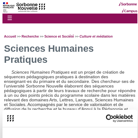
☰
Accueil
>>
Recherche
>>
Science et Société
>>
Culture et médiation
Sciences Humaines
Pratiques
Sciences Humaines Pratiques
est un projet de création de
séquences pédagogiques pratiques à destination des
enseignant·es du primaire et du secondaire. Des chercheur·ses de
l’université Sorbonne Nouvelle élaborent des séquences
pédagogiques à partir de leurs travaux de recherche pour répondre
à un ou des points précis du programme scolaire dans les matières
relevant des domaines Arts, Lettres, Langues, Sciences Humaines
et Sociales. Accompagnés par le service de valorisation et de
diffusion de la recherche et le bureau d'Appui à la Pédagogie et
aux Projets, les chercheur·ses travaillent en relation étroite avec les
enseignant·es de maternelle, primaire, collège ou lycée pour
construire les séquences et les tester en classe. Ces séquences,
qui prennent la forme d’ateliers pratiques et ludiques, sont
diffusées sous licence creative commons afin de permettre à tous
les enseignant·es de les utiliser dans le cadre de leurs cours.