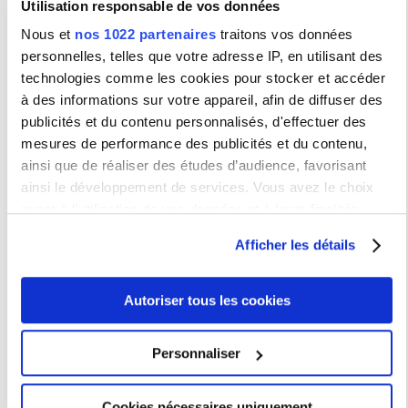
Utilisation responsable de vos données
Nous et
nos 1022 partenaires
traitons vos données
Tous les éléments qui figurent dans cette rubrique
(documents, images, graphisme, structure, etc.) sont protégés par
personnelles, telles que votre adresse IP, en utilisant des
le droit sur la propriété intellectuelle. Toutefois, les documents
technologies comme les cookies pour stocker et accéder
peuvent être utilisés librement par les enseignants lorsqu'ils sont
destinés à un usage pédagogique et non commercial, et à
à des informations sur votre appareil, afin de diffuser des
condition que leur origine soit citée.
publicités et du contenu personnalisés, d'effectuer des
mesures de performance des publicités et du contenu,
Les premières séquences seront mises en ligne avant la fin
de l'année 2026.
ainsi que de réaliser des études d’audience, favorisant
ainsi le développement de services. Vous avez le choix
Renseignements
quant à l'utilisation de vos données et à leurs finalités.
Vous pouvez modifier ou retirer votre consentement à tout
Recherche
Afficher les détails
moment en consultant la Déclaration relative aux cookies
ou en cliquant sur l'icône de confidentialité.
Autoriser tous les cookies
Si vous le permettez, nous aimerions également :
Activités scientifiques
Collecter des informations sur votre localisation
Politique scientifique
Personnaliser
géographique qui peuvent être précises à plusieurs
Labellisation HRS4R
mètres près
Maison de la Recherche
Cookies nécessaires uniquement