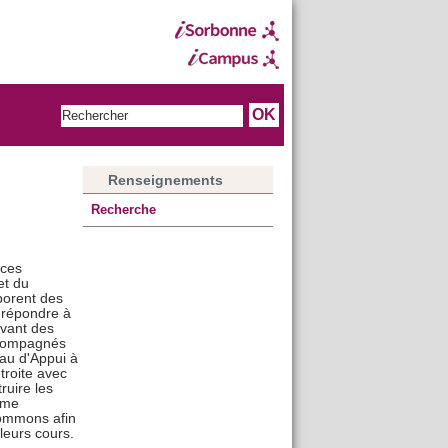
Renseignements
Recherche
nces
et du
borent des
 répondre à
evant des
ccompagnés
eau d'Appui à
troite avec
ruire les
rme
 commons afin
leurs cours.