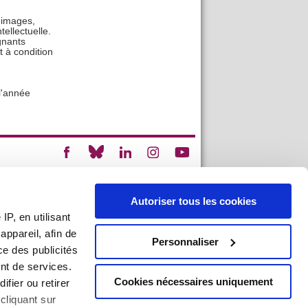
 images,
tellectuelle.
gnants
 à condition
l'année
an du site
|
Mentions légales
|
Imprimer
Autoriser tous les cookies
P, en utilisant
ppareil, afin de
Personnaliser
ce des publicités
nt de services.
Cookies nécessaires uniquement
ifier ou retirer
cliquant sur