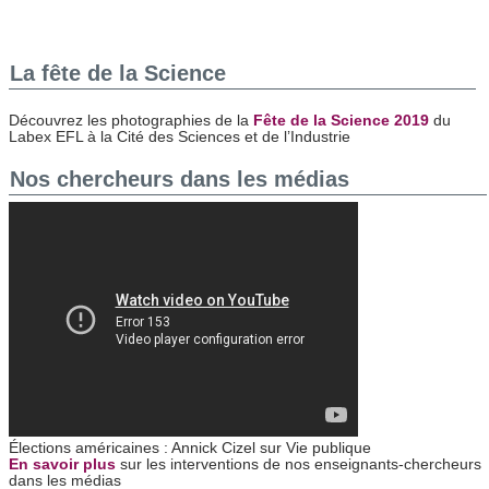
Les cookies nous permettent de personnaliser le contenu
et les annonces, d'offrir des fonctionnalités relatives aux
La fête de la Science
médias sociaux et d'analyser notre trafic. Nous
partageons également des informations sur l'utilisation de
Découvrez les photographies de la
Fête de la Science 2019
du
notre site avec nos partenaires de médias sociaux, de
Labex EFL à la Cité des Sciences et de l’Industrie
publicité et d'analyse, qui peuvent combiner celles-ci avec
Nos chercheurs dans les médias
d'autres informations que vous leur avez fournies ou qu'ils
ont collectées lors de votre utilisation de leurs services.
Élections américaines : Annick Cizel sur Vie publique
En savoir plus
sur les interventions de nos enseignants-chercheurs
dans les médias