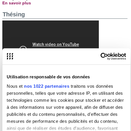
En savoir plus
Thésing
Utilisation responsable de vos données
Nous et
nos 1022 partenaires
traitons vos données
Une playlist pour découvrir nos jeunes chercheurs et leurs sujets
de recherche
personnelles, telles que votre adresse IP, en utilisant des
technologies comme les cookies pour stocker et accéder
Assises de la Recherche
à des informations sur votre appareil, afin de diffuser des
publicités et du contenu personnalisés, d'effectuer des
Les Assises de la Recherche de la Sorbonne Nouvelle
du mercredi 22 au jeudi 23 novembre 2023 de 9h30 à 17h30
mesures de performance des publicités et du contenu,
ainsi que de réaliser des études d’audience, favorisant
Se parler, s'inventer, créer !