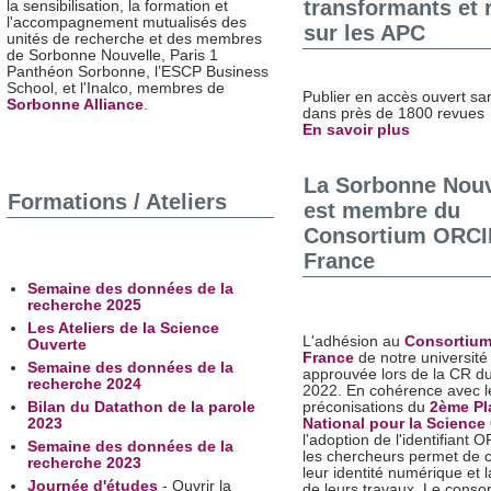
transformants et 
la sensibilisation, la formation et
l'accompagnement mutualisés des
sur les APC
unités de recherche et des membres
de Sorbonne Nouvelle, Paris 1
Panthéon Sorbonne, l’ESCP Business
School, et l'Inalco, membres de
Publier en accès ouvert san
Sorbonne Alliance
.
dans près de 1800 revues
En savoir plus
La Sorbonne Nouv
Formations / Ateliers
est membre du
Consortium ORCI
France
Semaine des données de la
recherche 2025
Les Ateliers de la Science
L'adhésion au
Consortiu
Ouverte
France
de notre université
Semaine des données de la
approuvée lors de la CR du 
recherche 2024
2022. En cohérence avec l
Bilan du Datathon de la parole
préconisations du
2ème Pl
2023
National pour la Science
l'adoption de l'identifiant 
Semaine des données de la
les chercheurs permet de c
recherche 2023
leur identité numérique et la 
Journée d'études
- Ouvrir la
de leurs travaux. Le conso