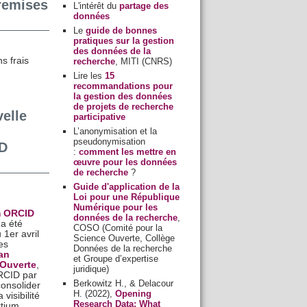
remises
L'intérêt du
partage des
données
Le
guide de bonnes
pratiques sur la gestion
des données de la
s frais
recherche
, MITI (CNRS)
Lire les
15
recommandations pour
la gestion des données
de projets de recherche
elle
participative
L’anonymisation et la
pseudonymisation
D
:
comment les mettre en
œuvre pour les données
de recherche
?
Guide d'application de la
Loi pour une République
Numérique pour les
m ORCID
données de la recherche
,
 a été
COSO (Comité pour la
1er avril
Science Ouverte, Collège
es
Données de la recherche
an
et Groupe d’expertise
 Ouverte
,
juridique)
ORCID par
Berkowitz H., & Delacour
onsolider
H. (2022),
Opening
visibilité
Research Data: What
rtium