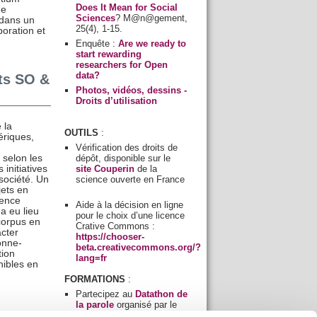
Does It Mean for Social
ne
Sciences
? M@n@gement,
dans un
25(4), 1-15.
boration et
Enquête :
Are we ready to
start rewarding
researchers for Open
data?
ts SO &
Photos, vidéos, dessins -
Droits d’utilisation
 la
OUTILS
:
ériques,
Vérification des droits de
dépôt, disponible sur le
selon les
site Couperin
de la
 initiatives
science ouverte en France
société. Un
jets en
ience
Aide à la décision en ligne
a eu lieu
pour le choix d’une licence
corpus en
Crative Commons :
acter
https://chooser-
onne-
beta.creativecommons.org/?
tion
lang=fr
nibles en
FORMATIONS
:
Partecipez au
Datathon de
la parole
organisé par le
LACITO le 17 et le 18