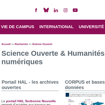
VIE DE CAMPUS
INTERNATIONAL
UNIVERSITÉ
Accueil
>>
Recherche
>>
Science Ouverte
Science Ouverte & Humanités
numériques
Portail HAL - les archives
CORPUS et bases
ouvertes
données
Le
portail HAL Sorbonne Nouvelle
permet d'accéder aux travaux en