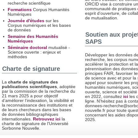
recherche scientifique
ORCID vise à construire u
communauté de pratiques 
Formations
Corpus Humanités
esprit d’ouverture, de colla
Numériques
de mutualisation.
Journée d'études
sur les
Corpus numériques et les bases
de données
Soutien aux proje
Semaine des Humanités
SAPS
Numériques
Séminaire doctoral
mutualisé -
Science ouverte : enjeux et
Développer les données de
méthodes
recherche, les corpus num
accélérer la protection et la
Charte de signature
pérennisation des données 
principes FAIR, favoriser les
de science avec et pour la 
La
charte de signature des
appel pour soutenir les pro
publications scientifiques
, adoptée
humanités numériques, sc
par la commission de la recherche du
ouverte, science et société 
21 mars 2025 a pour objectif
en 2022, consultez
ici
les 
d’améliorer l’indexation, la visibilité et
ligne. N'hésitez pas à cont
la reconnaissance des institutions et
donnees-recherche@sorb
de leurs chercheurs dans les bases
nouvelle.fr pour toute ques
de données bibliographiques
concernant les aides dispo
internationales.
Retrouvez ici
la
2025.
charte de signature de l'Université
Sorbonne Nouvelle.