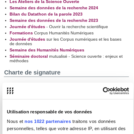
Les Ateliers de la Science Ouverte
Semaine des données de la recherche 2024
Bilan du Datathon de la parole 2023
Semaine des données de la recherche 2023
Journée d'études
- Ouvrir la recherche scientifique
Formations
Corpus Humanités Numériques
Journée d'études
sur les Corpus numériques et les bases
de données
Semaine des Humanités Numériques
Séminaire doctoral
mutualisé - Science ouverte : enjeux et
méthodes
Charte de signature
La
charte de signature des publications scientifiques
,
adoptée par la commission de la recherche du 21 mars 2025 a
pour objectif d’améliorer l’indexation, la visibilité et la
reconnaissance des institutions et de leurs chercheurs dans les
bases de données bibliographiques internationales.
Retrouvez
ici
la charte de signature de l'Université Sorbonne Nouvelle.
Utilisation responsable de vos données
La Sorbonne Nouvelle est membre du
Nous et
nos 1022 partenaires
traitons vos données
Consortium ORCID France
personnelles, telles que votre adresse IP, en utilisant des