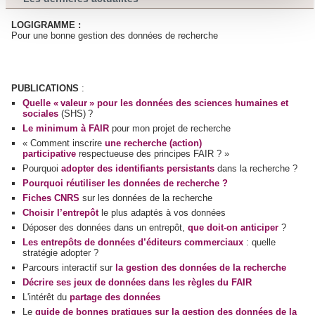
personnelles et définir vos préférences, reportez-vous à la
LOGIGRAMME :
section « Détails »
. Vous pouvez modifier ou retirer votre
Pour une bonne gestion des données de recherche
consentement à tout moment à partir de la déclaration sur
les cookies.
PUBLICATIONS
:
Les cookies nous permettent de personnaliser le contenu
Quelle « valeur » pour les données des sciences humaines et
sociales
(SHS) ?
et les annonces, d'offrir des fonctionnalités relatives aux
Le minimum à FAIR
pour mon projet de recherche
médias sociaux et d'analyser notre trafic. Nous
« Comment inscrire
une recherche (action)
partageons également des informations sur l'utilisation de
participative
respectueuse des principes FAIR ? »
notre site avec nos partenaires de médias sociaux, de
Pourquoi
adopter des identifiants persistants
dans la recherche ?
publicité et d'analyse, qui peuvent combiner celles-ci avec
Pourquoi réutiliser les données de recherche ?
Fiches CNRS
sur les données de la recherche
d'autres informations que vous leur avez fournies ou qu'ils
Choisir l’entrepôt
le plus adaptés à vos données
ont collectées lors de votre utilisation de leurs services.
Déposer des données dans un entrepôt,
que doit-on anticiper
?
Les entrepôts de données d’éditeurs commerciaux
: quelle
stratégie adopter ?
Parcours interactif sur
la gestion des données de la recherche
Décrire ses jeux de données dans les règles du FAIR
L'intérêt du
partage des données
Le
guide de bonnes pratiques sur la gestion des données de la