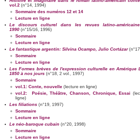
Histoire et imaginaire dans le roman latino-américain cont
vol.2
(n°14, 1994)
Sommaire des numéros 12 et 14
Lecture en ligne
Le discours culturel dans les revues latino-américaine
1990
(n°15/16, 1996)
Sommaire
Lecture en ligne
Le fantastique argentin: Silvina Ocampo, Julio Cortázar
(n°17
Sommaire
Lecture en ligne
Les Formes brèves de l'expression culturelle en Amérique 
1850 à nos jours
(n°18, 2 vol., 1997)
Sommaire
vol.1: Conte, nouvelle
(lecture en ligne)
vol.2: Poésie, Théâtre, Chanson, Chronique, Essai
(lec
ligne)
Les filiations
(n°19, 1997)
Sommaire
Lecture en ligne
Le néo-baroque cubain
(n°20, 1998)
Sommaire
Lecture en ligne