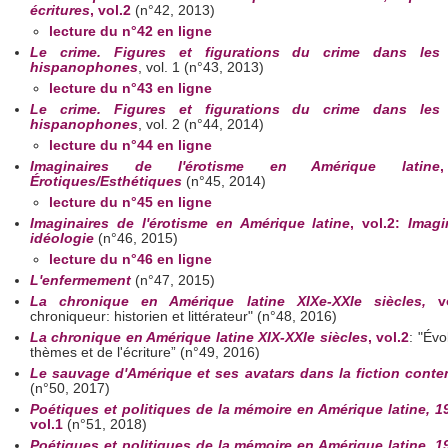
écritures
, vol.2
(n°42, 2013)
lecture du n°42 en ligne
Le crime. Figures et figurations du crime dans le
hispanophones
, vol. 1 (n°43, 2013)
lecture du n°43 en ligne
Le crime. Figures et figurations du crime dans le
hispanophones
, vol. 2 (n°44, 2014)
lecture du n°44 en ligne
Imaginaires de l'érotisme en Amérique latine
Érotiques/Esthétiques
(n°45, 2014)
lecture du n°45 en ligne
Imaginaires de l'érotisme en Amérique latine
, vol.2:
Imagi
idéologie
(n°46, 2015)
lecture du n°46 en ligne
L'enfermement
(n°47, 2015)
La chronique en Amérique latine XIXe-XXIe siècles,
v
chroniqueur: historien et littérateur" (n°48, 2016)
La chronique en Amérique latine XIX-XXIe siècles
, vol.2
: "Évo
thèmes et de l'écriture” (n°49, 2016)
Le sauvage d'Amérique et ses avatars dans la fiction cont
(n°50, 2017)
Poétiques et politiques de la mémoire en Amérique latine, 1
vol.1
(n°51, 2018)
Poétiques et politiques de la mémoire en Amérique latine, 1