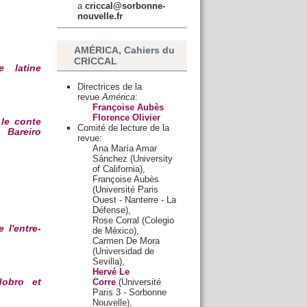
a
criccal@sorbonne-
nouvelle.fr
AMÉRICA, Cahiers du
CRICCAL
e latine
Directrices de la
revue
América
:
Françoise Aubès
Florence Olivier
le conte
Comité de lecture de la
 Bareiro
revue:
Ana María Amar
Sánchez (University
of California),
Françoise Aubès
(Université Paris
Ouest - Nanterre - La
Défense),
Rose Corral (Colegio
 l'entre-
de México),
Carmen De Mora
(Universidad de
Sevilla),
Hervé Le
Corre
(Université
dobro et
Paris 3 - Sorbonne
Nouvelle),