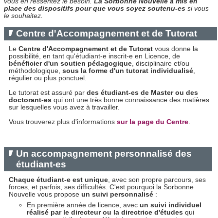
vous en ressentez le besoin.
L
a Sorbonne Nouvelle a mis en
place des dispositifs pour que vous soyez soutenu-es
si vous
le souhaitez.
Centre d'Accompagnement et de Tutorat
Le
Centre d'Accompagnement et de Tutorat
vous donne la
possibilité, en tant qu'étudiant-e inscrit-e en Licence, de
bénéficier d'un soutien pédagogique
, disciplinaire et/ou
méthodologique,
sous la forme d'un tutorat individualisé
,
régulier ou plus ponctuel.
Le tutorat est assuré par
des étudiant-es de Master ou des
doctorant-es
qui ont une très bonne connaissance des matières
sur lesquelles vous avez à travailler.
Vous trouverez plus d'informations
sur la page du Centre
.
Un accompagnement personnalisé des
étudiant-es
Chaque étudiant-e est unique
, avec son propre parcours, ses
forces, et parfois, ses difficultés. C'est pourquoi la Sorbonne
Nouvelle vous propose
un suivi personnalisé
:
En première année de licence, avec
un suivi individuel
réalisé par le directeur ou la directrice d'études
qui