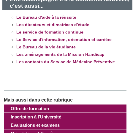
c'est aussi...
et les annonces, d'offrir des fonctionnalités relatives aux
médias sociaux et d'analyser notre trafic. Nous
Le Bureau d'aide à la réussite
partageons également des informations sur l'utilisation de
Les directeurs et directrices d'étude
notre site avec nos partenaires de médias sociaux, de
Le service de formation continue
publicité et d'analyse, qui peuvent combiner celles-ci avec
Le Service d'information, orientation et carrière
d'autres informations que vous leur avez fournies ou qu'ils
Le Bureau de la vie étudiante
ont collectées lors de votre utilisation de leurs services.
Les aménagements de la Mission Handicap
Les contacts du Service de Médecine Préventive
Offre de formation
Inscription à l'Université
Evaluations et examens