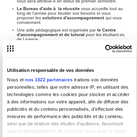
vous sera attribué-e en début de premier semestre.
Le Bureau d'aide à la réussite
vous accueille tout au
long de l'année pour étudier vos besoins et vous
proposer les
solutions d'accompagnement
qui vous
conviennent.
Une aide pédagogique est organisée par
le Centre
d'accompagnement et de tutorat
pour les étudiant-es
de Licence.
Des activités organisées en présentiel et en
Utilisation responsable de vos données
ligne
Nous et
nos 1022 partenaires
traitons vos données
personnelles, telles que votre adresse IP, en utilisant des
Tout au long de l'année universitaire, le Bureau d'aide à la
réussite propose des activités autour de l'
organisation de votre
technologies comme les cookies pour stocker et accéder
travail
et du
développement personnel
. L'objectif est de
vous
à des informations sur votre appareil, afin de diffuser des
aider à mieux travailler et à développer votre potentiel
.
publicités et du contenu personnalisés, d'effectuer des
Des sujets tels que la
confiance en soi
, la
gestion du stress
, la
motivation
et la
préparation mentale aux examens
seront
mesures de performance des publicités et du contenu,
traités sous des formats variés :
ateliers
en présentiel ou en
ainsi que de réaliser des études d’audience, favorisant
ligne,
webinaires
,
conférences
,
vidéos
.
ainsi le développement de services. Vous avez le choix
Ces activités vont permettront d'explorer ces thématiques