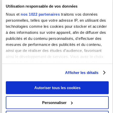
Utilisation responsable de vos données
Type :
Colloque / Journée d'étude
Nous et
nos 1022 partenaires
traitons vos données
personnelles, telles que votre adresse IP, en utilisant des
Contact :
Mlle Sarre 06 60 42 46 43 - Mlle Bruce 06 66
45 19 49
technologies comme les cookies pour stocker et accéder
sorbonne.symposium.nci@gmail.com
à des informations sur votre appareil, afin de diffuser des
publicités et du contenu personnalisés, d'effectuer des
Lieu(x) :
Maison d'Italie - Cité Universitaire - 7A,
Boulevard Jourdan
mesures de performance des publicités et du contenu,
ainsi que de réaliser des études d’audience, favorisant
Renseignements
ainsi le développement de services. Vous avez le choix
quant à l'utilisation de vos données et à leurs finalités.
ED 267 - Arts & Médias
Vous pouvez modifier ou retirer votre consentement à tout
Afficher les détails
moment en consultant la Déclaration relative aux cookies
ou en cliquant sur l'icône de confidentialité.
Autoriser tous les cookies
Activités scientifiques
Si vous le permettez, nous aimerions également :
Colloques - journées d'études
Collecter des informations sur votre localisation
Conférences
Personnaliser
Soutenances
géographique qui peuvent être précises à plusieurs
Appels à projets / bourses
mètres près