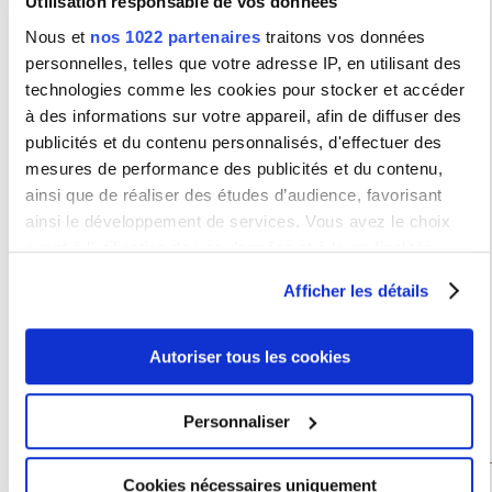
Utilisation responsable de vos données
Il s’agit d’une occasion offerte à la Sorbonne Nouvelle de rendre
visibles des images qui revêtent toutes une densité historique,
Nous et
nos 1022 partenaires
traitons vos données
humaine et politique. Les photos de Marilyn Stafford font partie de la
mémoire de la ville de Paris, dont elles illustrent un pan parfois
personnelles, telles que votre adresse IP, en utilisant des
occulté ou simplement négligé.
technologies comme les cookies pour stocker et accéder
La journée d’étude réunira autour de l’histoire de ce quartier,
à des informations sur votre appareil, afin de diffuser des
historiens, littéraires, spécialistes de l’image photographique et
témoins.
publicités et du contenu personnalisés, d'effectuer des
mesures de performance des publicités et du contenu,
Intervenant.e.s
ainsi que de réaliser des études d’audience, favorisant
Marilyn Stafford
, photographe, prendra la parole pour évoquer
ainsi le développement de services. Vous avez le choix
son travail pionnier
Jean-François Théry
, auteur de ‘Les habitants de la Cité
quant à l'utilisation de vos données et à leurs finalités.
Lesage-Bullourde à Paris', Vie urbaine, Juillet-Sept.1959 no 3
Alain Dupont
(ancien résident de la Cité Lesage)
Vous pouvez modifier ou retirer votre consentement à tout
Henri Scepi
(Université Sorbonne Nouvelle) apportera un
Afficher les détails
moment en consultant la Déclaration relative aux cookies
éclairage littéraire, et en particulier hugolien, sur le quartier du
Faubourg St Antoine
ou en cliquant sur l'icône de confidentialité.
Isabelle Backouche
(EHESS-CRH).
Adrienne Chambon
(University of Toronto)
Autoriser tous les cookies
Nina Emett
(FOTODOCUMENT)
Si vous le permettez, nous aimerions également :
Julia Winckler
, professeur à l’Université de Brighton, et
commissaire de cette même exposition à Toronto en 2017
Collecter des informations sur votre localisation
Personnaliser
introduira et encadrera la journée.
géographique qui peuvent être précises à plusieurs
mètres près
Type :
Colloque / Journée d'étude
Cookies nécessaires uniquement
Identifier votre appareil en l'analysant activement