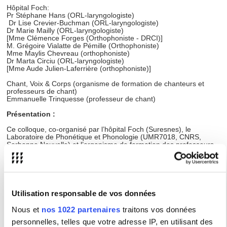
Hôpital Foch:
Pr Stéphane Hans (ORL-laryngologiste)
Dr Lise Crevier-Buchman (ORL-laryngologiste)
Dr Marie Mailly (ORL-laryngologiste)
[Mme Clémence Forges (Orthophoniste - DRCI)]
M. Grégoire Vialatte de Pémille (Orthophoniste)
Mme Maylis Chevreau (orthophoniste)
Dr Marta Circiu (ORL-laryngologiste)
[Mme Aude Julien-Laferrière (orthophoniste)]
Chant, Voix & Corps (organisme de formation de chanteurs et
professeurs de chant)
Emmanuelle Trinquesse (professeur de chant)
Présentation :
Ce colloque, co-organisé par l’hôpital Foch (Suresnes), le
Laboratoire de Phonétique et Phonologie (UMR7018, CNRS,
Sorbonne Nouvelle) et l’organisme de formation des professeurs
de chant “Chant, Voix et Corps” est une journée de rencontre entre
cliniciens, chercheurs, chanteurs et pédagogues vocaux autour de
la voix chantée.
Différentes thématiques questionnant souvent les professionnels
de la voix chantée seront abordées sous forme de tables rondes
composées systématiquement d’un chercheur, d’un clinicien et d’un
Utilisation responsable de vos données
chanteur, experts dans leur domaine.
Cette journée offrira aux intervenants comme aux participants des
Nous et
nos 1022 partenaires
traitons vos données
perspectives de collaboration entre chercheurs, cliniciens et
chanteurs tels que la prévention en santé vocale ou des projets de
personnelles, telles que votre adresse IP, en utilisant des