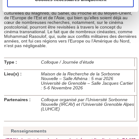
Identifier votre appareil en l'analysant activement
pour en relever les caractéristiques spécifiques
Ce colloque est ouvert aux propositions qui porteront sur les aires
culturelles du Maghreb, du Sahel, du Proche et du Moyen-Orient,
(empreintes digitales).
de l’Europe de l’Est et de l’Asie, qui bien qu’elles soient déjà au
cœur de nombreuses recherches, notamment, sur le cinéma
Pour en savoir plus sur le traitement de vos données
postcolonial, pourront être revisitées à travers le concept du
personnelles et définir vos préférences, reportez-vous à la
cinéma transnational. Le fait que de nombreux cinéastes, comme
Mohammad Rasoulof, qui, suite aux conflits militaires des dernières
section « Détails »
. Vous pouvez modifier ou retirer votre
années, ont fui ces régions vers l’Europe ou l’Amérique du Nord,
n’est pas négligeable.
consentement à tout moment à partir de la déclaration sur
les cookies.
Type :
Colloque / Journée d'étude
Les cookies nous permettent de personnaliser le contenu
Lieu(x) :
Maison de la Recherche de la Sorbonne
et les annonces, d'offrir des fonctionnalités relatives aux
Nouvelle – Salle Athéna : 5 mai 2026
médias sociaux et d'analyser notre trafic. Nous
Université de Grenoble – Salle Jacques Cartier
: 5-6 Novembre 2026
partageons également des informations sur l'utilisation de
notre site avec nos partenaires de médias sociaux, de
Partenaires :
Colloque organisé par l’Université Sorbonne
Nouvelle (IRCAV) et l’Université Grenoble Alpes
publicité et d'analyse, qui peuvent combiner celles-ci avec
(LUHCIE)
d'autres informations que vous leur avez fournies ou qu'ils
ont collectées lors de votre utilisation de leurs services.
Renseignements