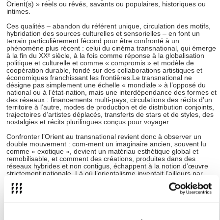
Orient(s) » réels ou rêvés, savants ou populaires, historiques ou
intimes.
Ces qualités – abandon du référent unique, circulation des motifs,
hybridation des sources culturelles et sensorielles – en font un
terrain particulièrement fécond pour être confronté à un
phénomène plus récent : celui du cinéma transnational, qui émerge
à la fin du XXᵉ siècle, à la fois comme réponse à la globalisation
politique et culturelle et comme « compromis » et modèle de
coopération durable, fondé sur des collaborations artistiques et
économiques franchissant les frontières.Le transnational ne
désigne pas simplement une échelle « mondiale » à l’opposé du
national ou à l’état-nation, mais une interdépendance des formes et
des réseaux : financements multi-pays, circulations des récits d’un
territoire à l’autre, modes de production et de distribution conjoints,
trajectoires d’artistes déplacés, transferts de stars et de styles, des
nostalgies et récits plurilingues conçus pour voyager.
Confronter l’Orient au transnational revient donc à observer un
double mouvement : com-ment un imaginaire ancien, souvent lu
comme « exotique », devient un matériau esthétique global et
remobilisable, et comment des créations, produites dans des
réseaux hybrides et non contigus, échappent à la notion d’œuvre
strictement nationale. Là où l’orientalisme inventait l’ailleurs par
l’image et le récit, le cinéma transnational invente l’entre-les-ailleurs
par la coopération, la circulation et l’hybridation des dispositifs
artistiques.
Ce dialogue entre un Orient longtemps rêvé par l’Europe et des
pratiques contemporaines de création sans frontières fixes permet