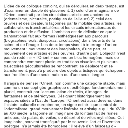
L’idée de ce colloque conjoint, qui se déroulera en deux temps, est
d’examiner un double dé-placement: 1) celui d’un imaginaire de
l’Orient construit par des circulations artistiques anciennes
(orientalisme, picturalité, poétiques de l’ailleurs) 2) celui des
œuvres et des créateurs façonnés par la mobilité des artistes, les
collaborations transfrontalières et les circuits internationaux de
production et de diffusion. L’ambition est de délimiter ce que le
transnational fait aux formes (esthétiques)et aux parcours
(biographies, exils, diasporas, circulations) dans les arts de la
scène et de l’image. Les deux temps visent à interroger l’art en
mouvement : mouvement des imaginaires, d’une part, et
mouvement des artistes et des œuvres, d’autre part. L’objectif n’est
pas de redéfinir « l’Orient » comme un bloc homogène, mais de
comprendre comment plusieurs traditions visuelles et plusieurs
trajectoires géoculturelles se rencontrent, se déplacent et se
transforment, jusqu’à produire des objets artistiques qui échappent
aux frontières d’une seule nation ou d’une seule langue.
Il s’agira de penser l’Orient, non comme une catégorie stable, mais
comme un concept géo-graphique et esthétique fondamentalement
pluriel, construit par l’accumulation de récits, d’images, de
fantasmes et de stéréotypes. Désignant historiquement les
espaces situés à l’Est de l’Europe, l’Orient est aussi devenu, dans
l’histoire culturelle européenne, un signe esthé-tique central de
l’orientalisme, grand mouvement littéraire et artistique qui, du XVIIIᵉ
au XXᵉ siècle, a façonné un imaginaire du lointain fait de ruines
antiques, de palais, de voiles, de désert et de villes mythifiées. Cet
imaginaire, souvent transfiguré par le souvenir, l’art et l’invention
poétique, n’a jamais été homogène : il relève d’un faisceau d’«