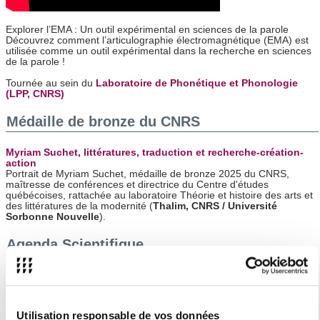
Explorer l’EMA : Un outil expérimental en sciences de la parole
Découvrez comment l’articulographie électromagnétique (EMA) est
utilisée comme un outil expérimental dans la recherche en sciences
de la parole !
Tournée au sein du
Laboratoire de Phonétique et Phonologie
(LPP, CNRS)
Médaille de bronze du CNRS
Myriam Suchet, littératures, traduction et recherche-création-
action
Portrait de Myriam Suchet, médaille de bronze 2025 du CNRS,
maîtresse de conférences et directrice du Centre d'études
québécoises, rattachée au laboratoire Théorie et histoire des arts et
des littératures de la modernité (
Thalim, CNRS / Université
Sorbonne Nouvelle
).
Agenda Scientifique
Écritures performatives contemporaines Programme 2026
du GRAPPE – Groupe de Recherches Autour des
Pratiques Performatives et de leurs Écritures
15 janvier 2026 - 15 décembre 2026
Utilisation responsable de vos données
Sortir de Terre - Exposition photographique