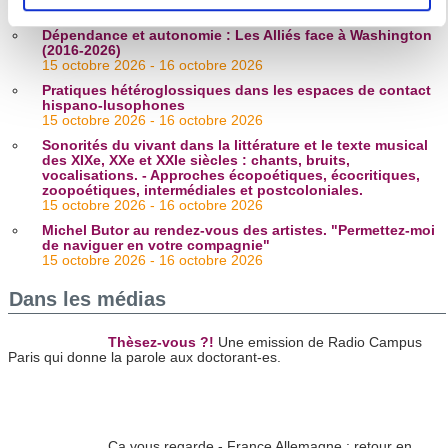
11 octobre 2026 - 14 octobre 2026
pour en relever les caractéristiques spécifiques
Dépendance et autonomie : Les Alliés face à Washington
(empreintes digitales).
(2016-2026)
Pour en savoir plus sur le traitement de vos données
15 octobre 2026 - 16 octobre 2026
personnelles et définir vos préférences, reportez-vous à la
Pratiques hétéroglossiques dans les espaces de contact
hispano-lusophones
section « Détails »
. Vous pouvez modifier ou retirer votre
15 octobre 2026 - 16 octobre 2026
consentement à tout moment à partir de la déclaration sur
Sonorités du vivant dans la littérature et le texte musical
les cookies.
des XIXe, XXe et XXIe siècles : chants, bruits,
vocalisations. - Approches écopoétiques, écocritiques,
zoopoétiques, intermédiales et postcoloniales.
15 octobre 2026 - 16 octobre 2026
Les cookies nous permettent de personnaliser le contenu
Michel Butor au rendez-vous des artistes. "Permettez-moi
et les annonces, d'offrir des fonctionnalités relatives aux
de naviguer en votre compagnie"
médias sociaux et d'analyser notre trafic. Nous
15 octobre 2026 - 16 octobre 2026
partageons également des informations sur l'utilisation de
Dans les médias
notre site avec nos partenaires de médias sociaux, de
publicité et d'analyse, qui peuvent combiner celles-ci avec
Thèsez-vous ?!
Une emission de Radio Campus
d'autres informations que vous leur avez fournies ou qu'ils
Paris qui donne la parole aux doctorant-es.
ont collectées lors de votre utilisation de leurs services.
Ça vous regarde - France Allemagne : retour en