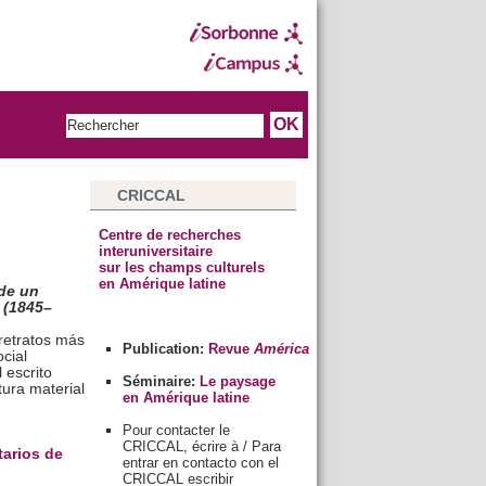
CRICCAL
Centre de recherches
interuniversitaire
sur les champs culturels
en Amérique latine
 de un
a (1845–
retratos más
Publication:
Revue
América
cial
 escrito
Séminaire:
Le paysage
tura material
en Amérique latine
Pour contacter le
CRICCAL, écrire à / Para
tarios de
entrar en contacto con el
CRICCAL escribir