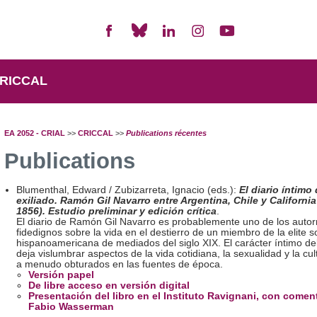
RICCAL
EA 2052 - CRIAL
>>
CRICCAL
>>
Publications récentes
Publications
Blumenthal, Edward / Zubizarreta, Ignacio (eds.):
E
l diario íntimo
exiliado. Ramón Gil Navarro entre Argentina, Chile y Californi
1856). Estudio preliminar y edición crítica
.
El diario de Ramón Gil Navarro es probablemente uno de los autor
fidedignos sobre la vida en el destierro de un miembro de la elite so
hispanoamericana de mediados del siglo XIX. El carácter íntimo del
deja vislumbrar aspectos de la vida cotidiana, la sexualidad y la cul
a menudo obturados en las fuentes de época.
Versión papel
De libre acceso en versión digital
Presentación del libro en el Instituto Ravignani, con comen
Fabio Wasserman