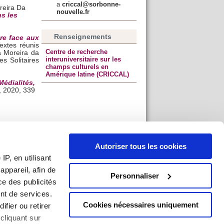
a
criccal@sorbonne-
reira Da
nouvelle.fr
ns les
Renseignements
re face aux
Textes réunis
Centre de recherche
ra Moreira da
interuniversitaire sur les
es Solitaires
champs culturels en
Amérique latine (CRICCAL)
Médialités,
, 2020, 339
Autoriser tous les cookies
P, en utilisant
ppareil, afin de
Personnaliser
ce des publicités
nt de services.
Cookies nécessaires uniquement
ifier ou retirer
cliquant sur
an du site
|
Mentions légales
|
Imprimer