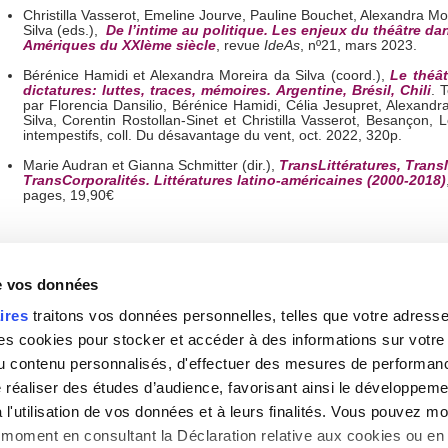
Christilla Vasserot, Emeline Jourve, Pauline Bouchet, Alexandra Mo
Silva (eds.),
De l’intime au politique. Les enjeux du théâtre da
Amériques du XXIème siècle
, revue
IdeAs
, nº21, mars 2023.
Bérénice Hamidi et Alexandra Moreira da Silva (coord.),
Le théât
dictatures: luttes, traces, mémoires. Argentine, Brésil, Chili
. 
par Florencia Dansilio, Bérénice Hamidi, Célia Jesupret, Alexand
Silva, Corentin Rostollan-Sinet et Christilla Vasserot, Besançon, L
intempestifs, coll. Du désavantage du vent, oct. 2022, 320p.
Marie Audran et Gianna Schmitter (dir.),
TransLittératures, Trans
TransCorporalités. Littératures latino-américaines (2000-2018)
pages, 19,90€
Revue
América - Cahiers du CRICCAL
de vos données
ires
traitons vos données personnelles, telles que votre adresse I
 cookies pour stocker et accéder à des informations sur votre a
 du contenu personnalisés, d'effectuer des mesures de performan
e réaliser des études d’audience, favorisant ainsi le développeme
l'utilisation de vos données et à leurs finalités. Vous pouvez mod
moment en consultant la Déclaration relative aux cookies ou en 
Gestion des cookies
|
Haut de la page
|
Contact
|
Pl