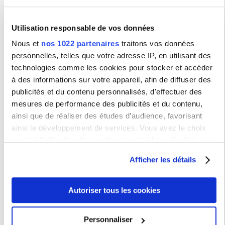
Utilisation responsable de vos données
Nous et
nos 1022 partenaires
traitons vos données
personnelles, telles que votre adresse IP, en utilisant des
technologies comme les cookies pour stocker et accéder
à des informations sur votre appareil, afin de diffuser des
PUBLICACIONES
publicités et du contenu personnalisés, d'effectuer des
ESTENSSORO, Juan Carlos, MÉNDEZ, Cecilia (editores).
Las
independencias antes de la independencia. Miradas alternativas
mesures de performance des publicités et du contenu,
desde los pueblos
.
Lima: Instituto Francés de Estudios Andinos
ainsi que de réaliser des études d’audience, favorisant
(IFEA), Instituto de Estudios Peruanos (IEP), 2021.
ainsi le développement de services. Vous avez le choix
ROSADO LOARTE, Luis Alberto, Guido Riveros Tacos, Paulo César
Lanas Castillo,
Narra la Independencia desde tu pueblo 1.
quant à l'utilisation de vos données et à leurs finalités.
Huacho, Arequipa, Tarapacá
.
Juan Carlos Estenssoro et Cecilia
Méndez (Coords.), Lima, Instituto de Estudios Peruanos -IEP-,
Vous pouvez modifier ou retirer votre consentement à tout
Institut français d’études andines -IFEA-, 2017. Estudios sobre el
Afficher les détails
moment en consultant la Déclaration relative aux cookies
Bicentenario, 5 ; Biblioteca Andina de Bolsillo, 35.
ou en cliquant sur l'icône de confidentialité.
INSTITUTIONS PARTENAIRES
Autoriser tous les cookies
Institut Français d'Études Andines
Si vous le permettez, nous aimerions également :
Instituto de Estudios Peruanos
Collecter des informations sur votre localisation
Personnaliser
Departament of History, University of California - Santa Barbara