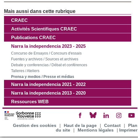
CRAEC
Activités Scientifiques CRAEC
Publications CRAEC
Narra la independencia 2023 - 2025
Concurso de Ensayos / Concours d'essais
Fuentes y archivos / Sources et archives
Debate y conferencias / Débat et conférences
Talleres / Ateliers
Prensa y medios / Presse et médias
Narra la independencia 2021 - 2022
Narra la independencia 2013 - 2020
Ressources WEB
Gestion des cookies
|
Haut de la page
|
Contact
|
Plan
du site
|
Mentions légales
|
Imprimer