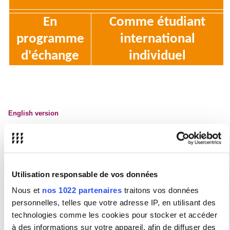
En
Comme étudiant
programme
international
d'échange
individuel
English version
Versión española
Utilisation responsable de vos données
Candidatures Etudes en France
Nous et
nos 1022 partenaires
traitons vos données
personnelles, telles que votre adresse IP, en utilisant des
Téléchargez ici
les calendriers de la campagne de candidature 2025-
2026 pour la procédure Etudes en France.
technologies comme les cookies pour stocker et accéder
à des informations sur votre appareil, afin de diffuser des