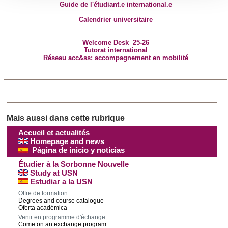
Guide de l'étudiant.e international.e
section « Détails »
. Vous pouvez modifier ou retirer votre
consentement à tout moment à partir de la déclaration sur
Calendrier universitaire
les cookies.
Welcome Desk 25-26
Tutorat international
Les cookies nous permettent de personnaliser le contenu
Réseau acc&ss: accompagnement en mobilité
et les annonces, d'offrir des fonctionnalités relatives aux
médias sociaux et d'analyser notre trafic. Nous
partageons également des informations sur l'utilisation de
notre site avec nos partenaires de médias sociaux, de
publicité et d'analyse, qui peuvent combiner celles-ci avec
d'autres informations que vous leur avez fournies ou qu'ils
Accueil et actualités
ont collectées lors de votre utilisation de leurs services.
Homepage and news
Página de inicio y noticias
Étudier à la Sorbonne Nouvelle
Study at USN
Estudiar a la USN
Offre de formation
Degrees and course catalogue
Oferta académica
Venir en programme d'échange
Come on an exchange program