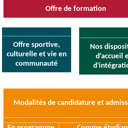
Offre de formation
Offre sportive,
Nos disposit
culturelle et vie en
d'accueil 
communauté
d'intégrati
Modalités de candidature et admiss
En programme
Comme étudian