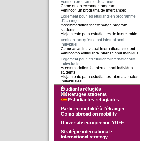
Venir en programme d'échange
Come on an exchange program
Venir con un programa de intercambio
Logement pour les étudiants en programme
d'échange
Accommodation for exchange program
students
Alojamiento para estudiantes de intercambio
Venir en tant qu'étudiant international
individuel
Come as an individual international student
Venir como estudiante internacional individual
Logement pour les étudiants internationaux
individuels
Accommodation for international individual
students
Alojamiento para estudiantes internacionales
individuales
Étudiants réfugiés
Refugee students
Estudiantes refugiados
Partir en mobilité à l'étranger
Going abroad on mobility
Université européenne YUFE
Stratégie internationale
International strategy