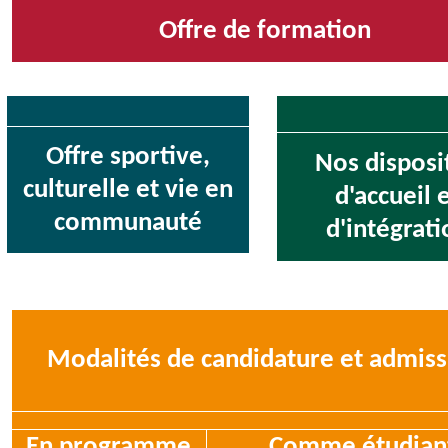
Offre de formation
Offre sportive,
Nos disposit
culturelle et vie en
d'accueil 
communauté
d'intégrati
Modalités de candidature et admiss
En programme
Comme étudian