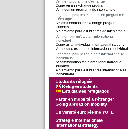
Venir en programme d'échange
Come on an exchange program
Venir con un programa de intercambio
Logement pour les étudiants en programme
d'échange
Accommodation for exchange program
students
Alojamiento para estudiantes de intercambio
Venir en tant qu'étudiant international
individuel
Come as an individual international student
Venir como estudiante internacional individual
Logement pour les étudiants internationaux
individuels
Accommodation for international individual
students
Alojamiento para estudiantes internacionales
individuales
Étudiants réfugiés
Refugee students
Estudiantes refugiados
Partir en mobilité à l'étranger
Going abroad on mobility
Université européenne YUFE
Stratégie internationale
International strategy