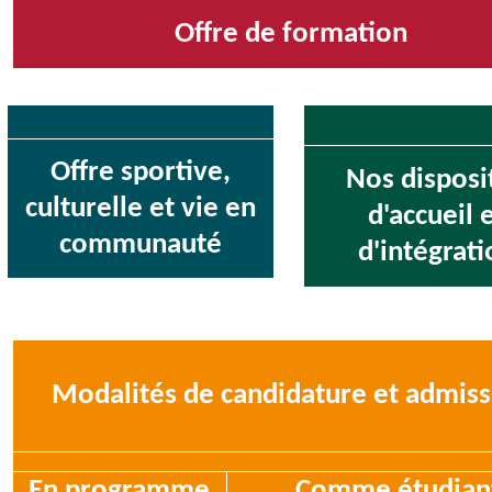
Offre de formation
Offre sportive,
Nos disposit
culturelle et vie en
d'accueil 
communauté
d'intégrati
Modalités de candidature et admiss
En programme
Comme étudian