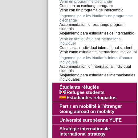
Venir en programme d'échange
Come on an exchange program
Venir con un programa de intercambio
Logement pour les étudiants en programme
d'échange
Accommodation for exchange program
students
Alojamiento para estudiantes de intercambio
Venir en tant qu'étudiant international
individuel
Come as an individual international student
Venir como estudiante internacional individual
Logement pour les étudiants internationaux
individuels
Accommodation for international individual
students
Alojamiento para estudiantes internacionales
individuales
Étudiants réfugiés
Refugee students
Estudiantes refugiados
Partir en mobilité à l'étranger
Going abroad on mobility
Université européenne YUFE
Stratégie internationale
International strategy