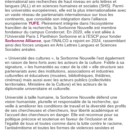
international ses recherches de haut niveau en arts lettres et
langues (ALL) et en sciences humaines et sociales (SHS). Parmi
les universités européennes, elle est la plus internationalisée avec
un vaste réseau de partenariats internationaux sur tous les
continents, que consolide son intégration dans l’alliance
européenne
YUFE
. Pleinement intégrée dans l’écosystème
francilien de la recherche, la Sorbonne Nouvelle est membre
fondateur du campus Condorcet. En 2020, elle s’est alliée à
l’Université Paris 1 Panthéon Sorbonne et à l’ESCP pour fonder
Sorbonne Alliance
, que l’INALCO a rejoint en 2024, rassemblant
ainsi des forces uniques en Arts Lettres Langues et Sciences
Sociales aréales.
« Université des cultures », la Sorbonne Nouvelle l’est également
en raison de liens forts avec les acteurs de la culture. Fidèle à sa
signature, « les humanités au cœur de la cité » elle structure ses
partenariats avec des institutions, associations et industries
culturelles et éducatives (musées, bibliothèques, théâtres,
cinémas) mais aussi avec les acteurs publics (collectivités
territoriales, Ministère de la Culture) et les acteurs de la
diplomatie universitaire et culturelle.
Université à taille humaine, la Sorbonne Nouvelle défend une
vision humaniste, plurielle et responsable de la recherche, qui
veille à améliorer les conditions de travail et la diversité des profils
de ses chercheuses et chercheurs, leur liberté académique et
l’accueil des chercheurs en danger. Elle est reconnue pour sa
politique précoce et soutenue en faveur de l’inclusion et de
l’égalité de tous et toutes comme dans la lutte contre le racisme,
l’antisémitisme et toutes les formes de violences sexistes et