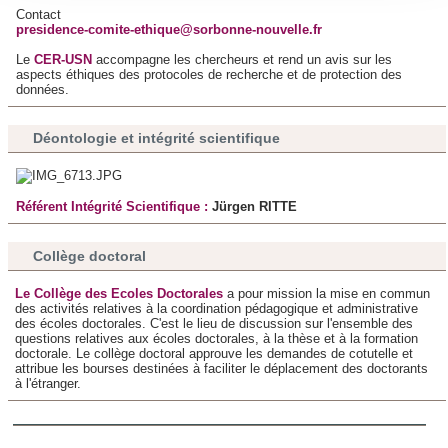
Contact
consentement à tout moment à partir de la déclaration sur
presidence-comite-ethique@sorbonne-nouvelle.fr
les cookies.
Le
CER-USN
accompagne les chercheurs et rend un avis sur les
aspects éthiques des protocoles de recherche et de protection des
données.
Les cookies nous permettent de personnaliser le contenu
et les annonces, d'offrir des fonctionnalités relatives aux
Déontologie et intégrité scientifique
médias sociaux et d'analyser notre trafic. Nous
partageons également des informations sur l'utilisation de
notre site avec nos partenaires de médias sociaux, de
Référent Intégrité Scientifique :
Jürgen RITTE
publicité et d'analyse, qui peuvent combiner celles-ci avec
d'autres informations que vous leur avez fournies ou qu'ils
Collège doctoral
ont collectées lors de votre utilisation de leurs services.
Le Collège des Ecoles Doctorales
a pour mission la mise en commun
des activités relatives à la coordination pédagogique et administrative
des écoles doctorales. C'est le lieu de discussion sur l'ensemble des
questions relatives aux écoles doctorales, à la thèse et à la formation
doctorale. Le collège doctoral approuve les demandes de cotutelle et
attribue les bourses destinées à faciliter le déplacement des doctorants
à l'étranger.