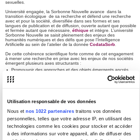
sexuelles.
Université engagée, la Sorbonne Nouvelle avance dans la
transition écologique de sa recherche et défend une recherche
avec et pour la société, diversifiée dans ses formes et ses
langues de publication et de diffusion, ouverte autant que possible
et fermée autant que nécessaire,
éthique
et intègre. L’université
Sorbonne Nouvelle se saisit pleinement des enjeux des
humanités numériques et des défis que pose l’Intelligence
Artificielle au sein de l’atelier de la donnée
CodataSorb
.
De cette cohérence scientifique forte comme de cet engagement
à mener une recherche en prise avec les enjeux de nos sociétés
émergent plusieurs axes structurants :
Promouvoir des approches et des objets émergents ancrés
dans des épistémologies héritées et renouvelées sur le
temps long. Cette priorité est au cœur de la politique
éditoriale des
PSN (Presses Sorbonne Nouvelle)
, mais
aussi de la formation doctorale structurée autour de
5
Écoles Doctorales
spécialisées et
28 unités de recherche
visant à soutenir la recherche de demain ;
Utilisation responsable de vos données
Défendre la francophonie et la diversité linguistique et
culturelle. Nos chercheuses et chercheurs publient de fait
Nous et
nos 1022 partenaires
traitons vos données
dans 40 langues étrangères, de l’anglais (24% des
personnelles, telles que votre adresse IP, en utilisant des
publications répertoriés dans HAL) aux langues rares (du
thaï au guarani en passant par le catalan et l’euskera) ;
technologies comme les cookies pour stocker et accéder
Développer le transfert de nos recherches vers les acteurs
à des informations sur votre appareil, afin de diffuser des
publics, les citoyens et les acteurs de la culture, par des
projets ciblés. Cette ambition s’incarne notamment dans la