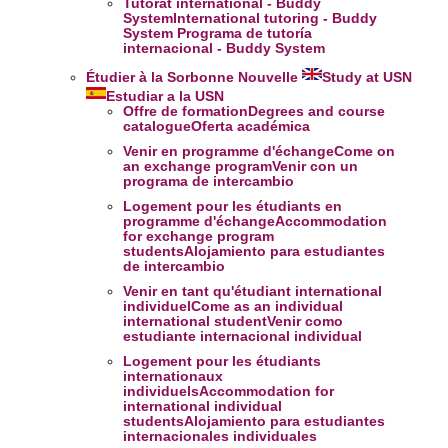
Tutorat international - Buddy
System
International tutoring - Buddy
System
Programa de tutoría
internacional - Buddy System
Étudier à la Sorbonne Nouvelle
Study at USN
Estudiar a la USN
Offre de formation
Degrees and course
catalogue
Oferta académica
Venir en programme d'échange
Come on
an exchange program
Venir con un
programa de intercambio
Logement pour les étudiants en
programme d'échange
Accommodation
for exchange program
students
Alojamiento para estudiantes
de intercambio
Venir en tant qu'étudiant international
individuel
Come as an individual
international student
Venir como
estudiante internacional individual
Logement pour les étudiants
internationaux
individuels
Accommodation for
international individual
students
Alojamiento para estudiantes
internacionales individuales