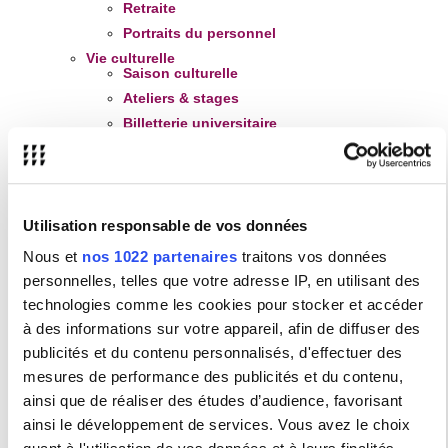
Retraite
Portraits du personnel
Vie culturelle
Saison culturelle
Ateliers & stages
Billetterie universitaire
Création étudiante
Culture et international
Cinémathèque
Vie sportive
Utilisation responsable de vos données
Activités sportives
Nous et
nos 1022 partenaires
traitons vos données
Certificat médical
personnelles, telles que votre adresse IP, en utilisant des
Pour le personnel
technologies comme les cookies pour stocker et accéder
Association sportive
à des informations sur votre appareil, afin de diffuser des
Mission Transition écologique
publicités et du contenu personnalisés, d'effectuer des
Mission handicap
mesures de performance des publicités et du contenu,
Vos
interlocuteurs
,
contacter la Mission handicap
ainsi que de réaliser des études d’audience, favorisant
et les démarches d'
inscription
ainsi le développement de services. Vous avez le choix
Les
aménagements