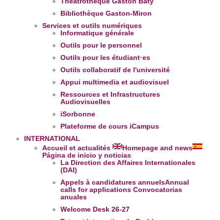
Théâtrothèque Gaston Baty
et les annonces, d'offrir des fonctionnalités relatives aux
Bibliothèque Gaston-Miron
médias sociaux et d'analyser notre trafic. Nous
Services et outils numériques
partageons également des informations sur l'utilisation de
Informatique générale
notre site avec nos partenaires de médias sociaux, de
Outils pour le personnel
publicité et d'analyse, qui peuvent combiner celles-ci avec
Outils pour les étudiant·es
d'autres informations que vous leur avez fournies ou qu'ils
Outils collaboratif de l'université
ont collectées lors de votre utilisation de leurs services.
Appui multimedia et audiovisuel
Ressources et Infrastructures
Audiovisuelles
iSorbonne
Plateforme de cours iCampus
INTERNATIONAL
Accueil et actualités
Homepage and news
Página de inicio y noticias
La Direction des Affaires Internationales
(DAI)
Appels à candidatures annuels
Annual
calls for applications
Convocatorias
anuales
Welcome Desk 26-27