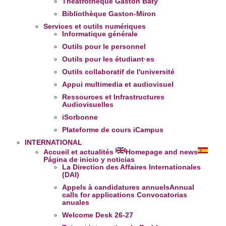
Théâtrothèque Gaston Baty
et les annonces, d'offrir des fonctionnalités relatives aux
Bibliothèque Gaston-Miron
médias sociaux et d'analyser notre trafic. Nous
Services et outils numériques
partageons également des informations sur l'utilisation de
Informatique générale
notre site avec nos partenaires de médias sociaux, de
Outils pour le personnel
publicité et d'analyse, qui peuvent combiner celles-ci avec
Outils pour les étudiant·es
d'autres informations que vous leur avez fournies ou qu'ils
Outils collaboratif de l'université
ont collectées lors de votre utilisation de leurs services.
Appui multimedia et audiovisuel
Ressources et Infrastructures
Audiovisuelles
iSorbonne
Plateforme de cours iCampus
INTERNATIONAL
Accueil et actualités
Homepage and news
Página de inicio y noticias
La Direction des Affaires Internationales
(DAI)
Appels à candidatures annuels
Annual
calls for applications
Convocatorias
anuales
Welcome Desk 26-27