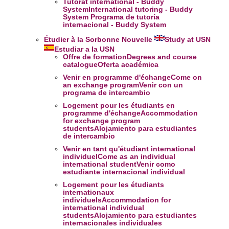
Tutorat international - Buddy
System
International tutoring - Buddy
System
Programa de tutoría
internacional - Buddy System
Étudier à la Sorbonne Nouvelle
Study at USN
Estudiar a la USN
Offre de formation
Degrees and course
catalogue
Oferta académica
Venir en programme d'échange
Come on
an exchange program
Venir con un
programa de intercambio
Logement pour les étudiants en
programme d'échange
Accommodation
for exchange program
students
Alojamiento para estudiantes
de intercambio
Venir en tant qu'étudiant international
individuel
Come as an individual
international student
Venir como
estudiante internacional individual
Logement pour les étudiants
internationaux
individuels
Accommodation for
international individual
students
Alojamiento para estudiantes
internacionales individuales