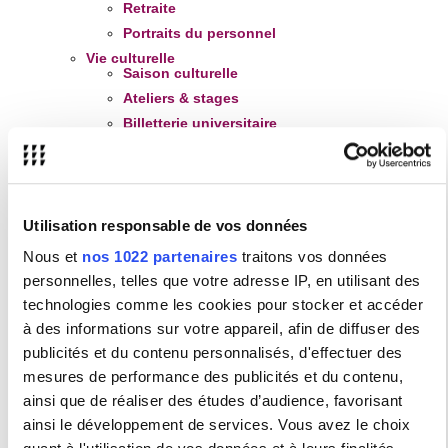
Retraite
Portraits du personnel
Vie culturelle
Saison culturelle
Ateliers & stages
Billetterie universitaire
Création étudiante
Culture et international
Cinémathèque
Vie sportive
Utilisation responsable de vos données
Activités sportives
Nous et
nos 1022 partenaires
traitons vos données
Certificat médical
personnelles, telles que votre adresse IP, en utilisant des
Pour le personnel
technologies comme les cookies pour stocker et accéder
Association sportive
à des informations sur votre appareil, afin de diffuser des
Mission Transition écologique
publicités et du contenu personnalisés, d'effectuer des
Mission handicap
mesures de performance des publicités et du contenu,
Vos
interlocuteurs
,
contacter la Mission handicap
ainsi que de réaliser des études d’audience, favorisant
et les démarches d'
inscription
ainsi le développement de services. Vous avez le choix
Les
aménagements