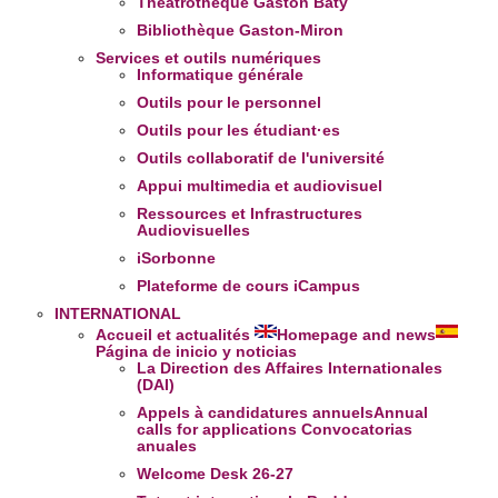
Théâtrothèque Gaston Baty
et les annonces, d'offrir des fonctionnalités relatives aux
Bibliothèque Gaston-Miron
médias sociaux et d'analyser notre trafic. Nous
Services et outils numériques
partageons également des informations sur l'utilisation de
Informatique générale
notre site avec nos partenaires de médias sociaux, de
Outils pour le personnel
publicité et d'analyse, qui peuvent combiner celles-ci avec
Outils pour les étudiant·es
d'autres informations que vous leur avez fournies ou qu'ils
Outils collaboratif de l'université
ont collectées lors de votre utilisation de leurs services.
Appui multimedia et audiovisuel
Ressources et Infrastructures
Audiovisuelles
iSorbonne
Plateforme de cours iCampus
INTERNATIONAL
Accueil et actualités
Homepage and news
Página de inicio y noticias
La Direction des Affaires Internationales
(DAI)
Appels à candidatures annuels
Annual
calls for applications
Convocatorias
anuales
Welcome Desk 26-27